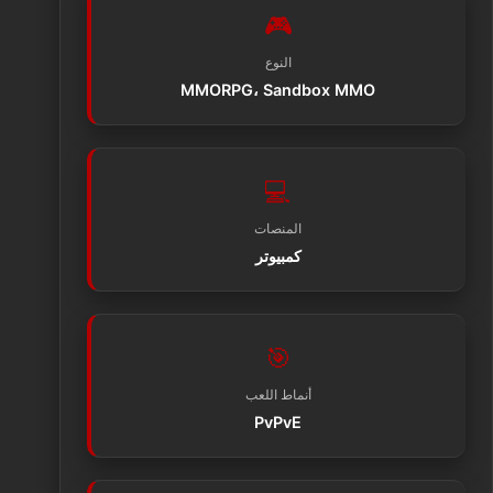
🎮
النوع
MMORPG، Sandbox MMO
💻
المنصات
كمبيوتر
🎯
أنماط اللعب
PvPvE