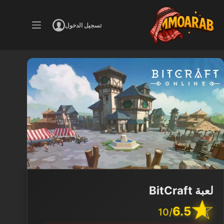
لتجاوز
لى
تسجيل الدخول
لمحتوى
لعبة BitCraft
6.5
/10