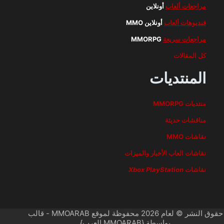
مراجعات ألعاب
أونلاين
فيديوهات ألعاب
أونلاين MMO
مراجعات سريعة
MMORPG
كل المقالات
المنتديات
منتديات MMORPG
مناقشات حديثة
نقاشات MMO
نقاشات العاب الأخبار والميزات
نقاشات
PlayStation
Xbox
حقوق النشر © لعام 2026 محفوظة لموقع MMOARAB - قالب
بواسطة {MMOARAB العرب}