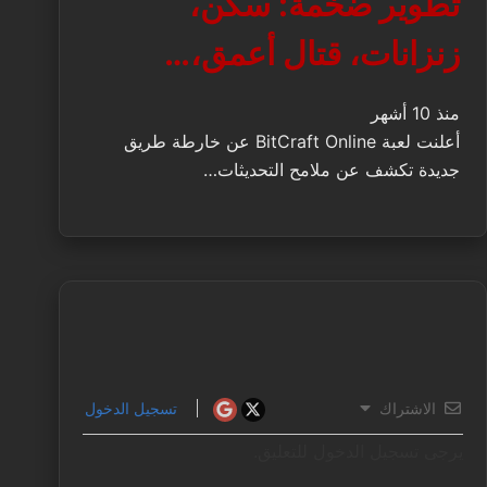
تطوير ضخمة: سكن،
زنزانات، قتال أعمق،…
منذ 10 أشهر
أعلنت لعبة BitCraft Online عن خارطة طريق
جديدة تكشف عن ملامح التحديثات…
الاشتراك
تسجيل الدخول
يرجى تسجيل الدخول للتعليق.