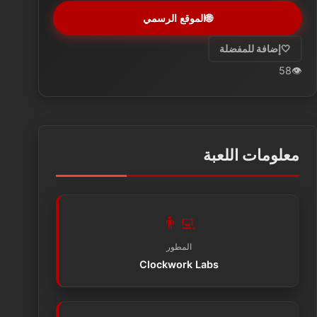
🌐
الموقع الرسمي
🤍
إضافة للمفضلة
58
👁️
معلومات اللعبة
👨‍💻
المطور
Clockwork Labs