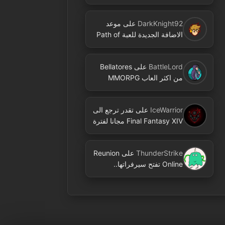
ضخم.. فئة جديدة ومحتوى كثير
DarkKnight92
على
موعد
الاضافة الجديدة للعبة Path of
Exile اصبح معروفا
BattleLord
على
Bellatores
من اكثر العاب MMORPG
المنتظرة في 2026..
ومعلومات جديدة عن
IceWarrior
على
تقدر ترجع الى
الاختبارات وخطط النشر
Final Fantasy XIV مجانا لفترة
محدودة عبر Free Login
Campaign
ThunderStrike
على
Reunion
Online تفتح سيرفراتها..
MMORPG جديدة بنمط 2D