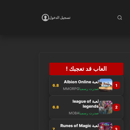
تسجيل الدخول
العاب قد تعجبك !
لعبة Albion Online
6.8
1
صدرت رسميا
MMORPG
لعبة league of
legends
6.8
2
صدرت رسميا
MOBA
لعبة Runes of Magic
7
3