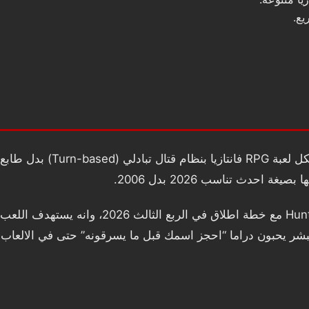
ع.
Fallen Sword II ترجعنا لعالم ath
حدث تناسب 2026 بدل 2006.
لبشر يحبون دراما “احجز اسمك قبل ما يسرقونه” حتى في الالعاب.