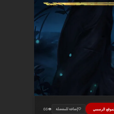
لموقع الرسمي
👁️
66
🤍
إضافة للمفضلة