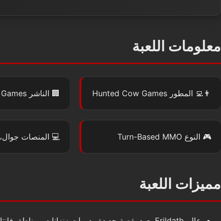
معلومات اللعبة
👨‍💻
المطور
Hunted Cow Games
🏢
الناشر
 Games
🎮
النوع
Turn-Based MMO
💻
المنصات
جوال، 
مميزات اللعبة
عالم Erildath يعود بقصة جديدة ودورات زنزانات ومناطق فانتازيا متنوعة.