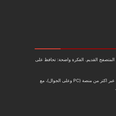
Erild نفسه، لكن هذه المرة بشكل لعبة RPG فانتازيا بنظام قتال تبادلي (Turn-based) بدل طابع المتصفح القديم. الفكرة واضحة: تحافظ على
المثير فعلا ان المشروع معلن كعنوان جديد من Hunted Cow Games مع خطة اطلاق في الربع الثالث 2026، وانه يستهدف اللعب عبر اكثر من منصة (PC وعلى الجوال)، مع