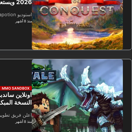
2026 ويستعرضون فصيلا جديدا
استوديو Lavapotion كشف عن خارطة…
منذ 8 أشهر
MMO SANDBOX
النسخة المبك
اعلن فريق تطوير
منذ 8 أشهر