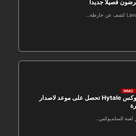
MMO
اونلاين ساندبوكس Hytale تحصل على موعد لاصدار
رة
 لعبة الساندبوكس…