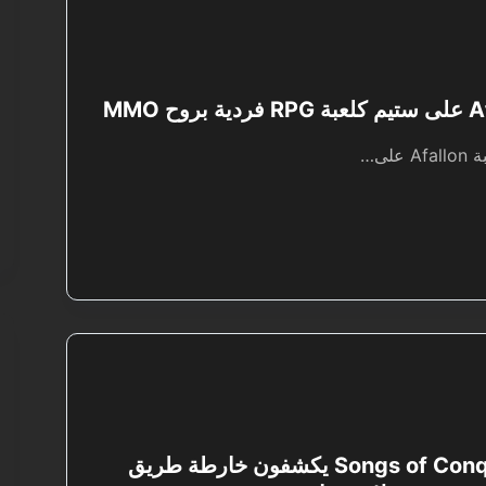
لى…
مطورو Songs of Conquest يكشفون خارطة طريق