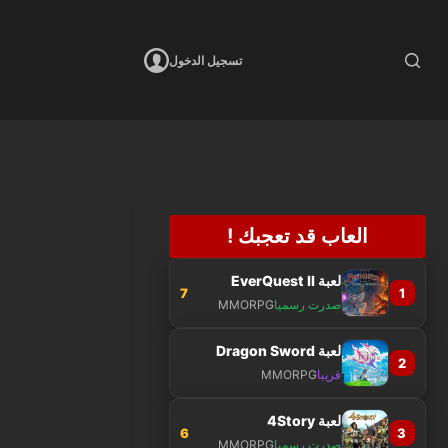
تسجيل الدخول
العاب قد تعجبك !
لعبة EverQuest II
7
1
صدرت رسميا
MMORPG
لعبة Dragon Sword
2
قريبا
MMORPG
لعبة 4Story
6
3
صدرت رسميا
MMORPG