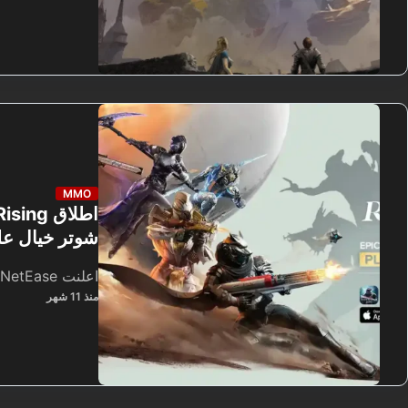
MMO
شوتر خيال عل
اعلنت NetEase عن الاطلاق العالمي…
منذ 11 شهر