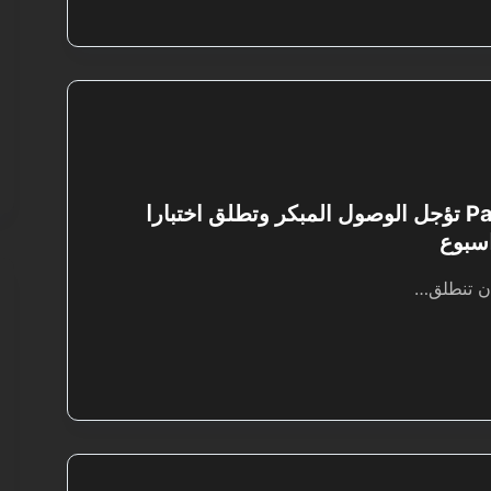
لعبة Past Fate تؤجل الوصول المبكر وتطلق اختبارا
اسبوع
ان تنطلق…