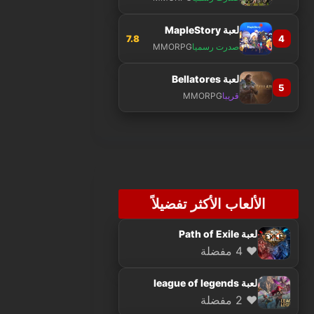
لعبة MapleStory
7.8
4
صدرت رسميا
MMORPG
لعبة Bellatores
5
قريبا
MMORPG
الألعاب الأكثر تفضيلاً
لعبة Path of Exile
❤️ 4 مفضلة
لعبة league of legends
❤️ 2 مفضلة