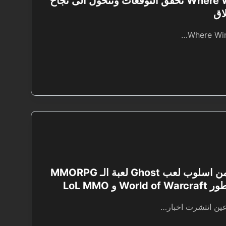
Where Winds Meet تحقق التوقعات وتتحول الى نجاح
لاق
عرض ساعة من اسلوب لعب Ghost لعبة الـ MMORPG
 و LoL MMO
ين انتشرت اخبار…