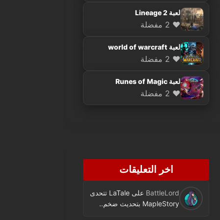
لعبة Lineage 2
❤️ 2 مفضلة
لعبة world of warcraft
❤️ 2 مفضلة
لعبة Runes of Magic
❤️ 2 مفضلة
اخر التعليقات
BattleLord
على
LaTale تتحدى
MapleStory بتحديث ضخم..
فئة جديدة ومحتوى كثير