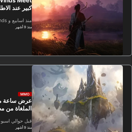
كبير عند الاط
منذ اسابيع و Where Winds…
منذ 9 أشهر
MMO
الملغاة من مطور World of Warcraft
قبل حوالي اسبوع
منذ 9 أشهر