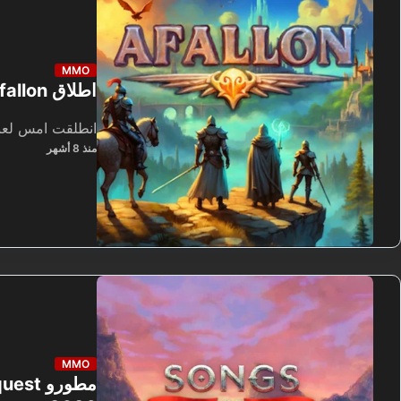
MMO
اطلاق Afallon على ستيم كلعبة RPG فردية بروح MMO
انطلقت امس لعبة Afallon ع
منذ 8 أشهر
MMO