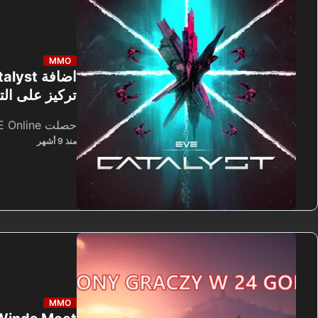
MMO
تركيز على الت
حصلت EVE Online على اضافة…
منذ 9 أشهر
MMO