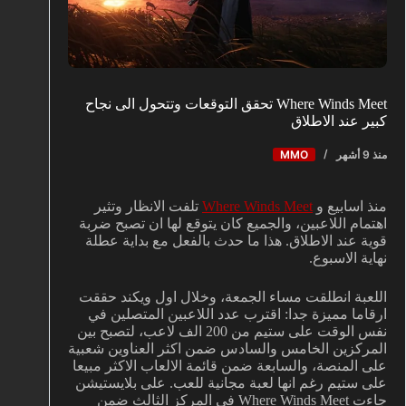
Where Winds Meet تحقق التوقعات وتتحول الى نجاح
كبير عند الاطلاق
منذ 9 أشهر
MMO
منذ اسابيع و
Where Winds Meet
تلفت الانظار وتثير
اهتمام اللاعبين، والجميع كان يتوقع لها ان تصبح ضربة
قوية عند الاطلاق. هذا ما حدث بالفعل مع بداية عطلة
نهاية الاسبوع.
اللعبة انطلقت مساء الجمعة، وخلال اول ويكند حققت
ارقاما مميزة جدا: اقترب عدد اللاعبين المتصلين في
نفس الوقت على ستيم من 200 الف لاعب، لتصبح بين
المركزين الخامس والسادس ضمن اكثر العناوين شعبية
على المنصة، والسابعة ضمن قائمة الالعاب الاكثر مبيعا
على ستيم رغم انها لعبة مجانية للعب. على بلايستيشن
جاءت Where Winds Meet في المركز الثالث ضمن