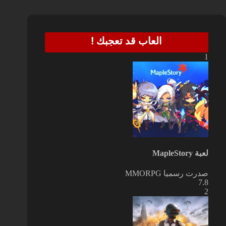
العاب قد تعجبك !
1
لعبة MapleStory
صدرت رسميا
MMORPG
7.8
2