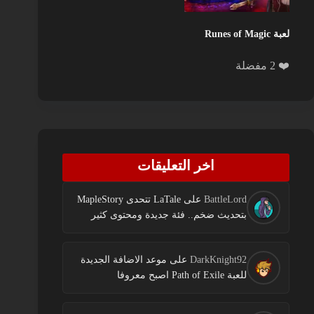
لعبة Runes of Magic
❤️ 2 مفضلة
اخر التعليقات
BattleLord
على
LaTale تتحدى MapleStory
بتحديث ضخم.. فئة جديدة ومحتوى كثير
DarkKnight92
على
موعد الاضافة الجديدة
للعبة Path of Exile اصبح معروفا