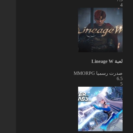
4
لعبة Lineage W
صدرت رسميا
MMORPG
6.5
5