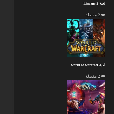
لعبة Lineage 2
❤️ 2 مفضلة
لعبة world of warcraft
❤️ 2 مفضلة