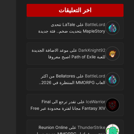
اخر التعليقات
BattleLord
على
LaTale تتحدى
MapleStory بتحديث ضخم.. فئة جديدة
ومحتوى كثير
DarkKnight92
على
موعد الاضافة الجديدة
للعبة Path of Exile اصبح معروفا
BattleLord
على
Bellatores من اكثر
العاب MMORPG المنتظرة في 2026..
ومعلومات جديدة عن الاختبارات وخطط
النشر
IceWarrior
على
تقدر ترجع الى Final
Fantasy XIV مجانا لفترة محدودة عبر Free
Login Campaign
ThunderStrike
على
Reunion Online
تفتح سيرفراتها.. MMORPG جديدة بنمط