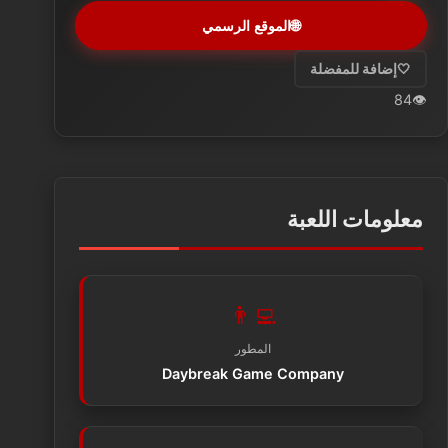
🌐
الموقع الرسمي
🤍
إضافة للمفضلة
84
👁️
معلومات اللعبة
👨‍💻
المطور
Daybreak Game Company