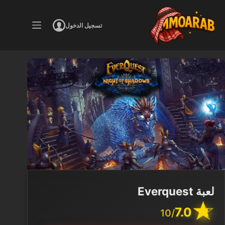
لتجاوز
لى
تسجيل الدخول
لمحتوى
لعبة Everquest
7.0
/10