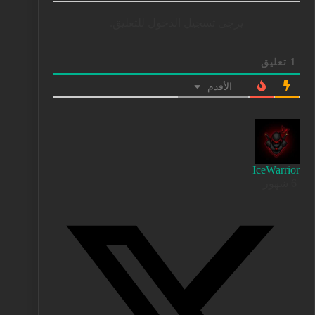
يرجى تسجيل الدخول للتعليق.
1
تعليق
الأقدم
IceWarrior
6 شهور