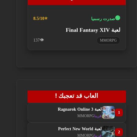
🟢
⭐
صدرت رسميا
8.5/10
لعبة Final Fantasy XIV
👁️
137
MMORPG
العاب قد تعجبك !
لعبة Ragnarok Online 3
1
قريبا
MMORPG
لعبة Perfect New World
2
قريبا
MMORPG