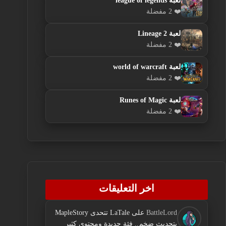
لعبة league of legends
❤️ 2 مفضلة
لعبة Lineage 2
❤️ 2 مفضلة
لعبة world of warcraft
❤️ 2 مفضلة
لعبة Runes of Magic
❤️ 2 مفضلة
اخر التعليقات
BattleLord
على
LaTale تتحدى MapleStory
بتحديث ضخم.. فئة جديدة ومحتوى كثير