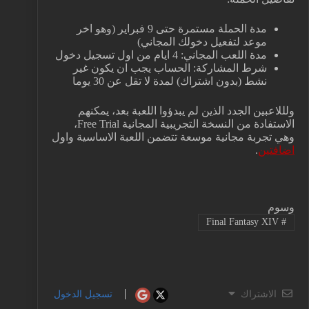
مدة الحملة مستمرة حتى 9 فبراير (وهو اخر
موعد لتفعيل دخولك المجاني)
مدة اللعب المجاني: 4 ايام من اول تسجيل دخول
شرط المشاركة: الحساب يجب ان يكون غير
نشط (بدون اشتراك) لمدة لا تقل عن 30 يوما
ولللاعبين الجدد الذين لم يبدؤوا اللعبة بعد، يمكنهم
الاستفادة من النسخة التجريبية المجانية Free Trial،
وهي تجربة مجانية موسعة تتضمن اللعبة الاساسية واول
اضافتين
.
وسوم
Final Fantasy XIV
#
الاشتراك
تسجيل الدخول