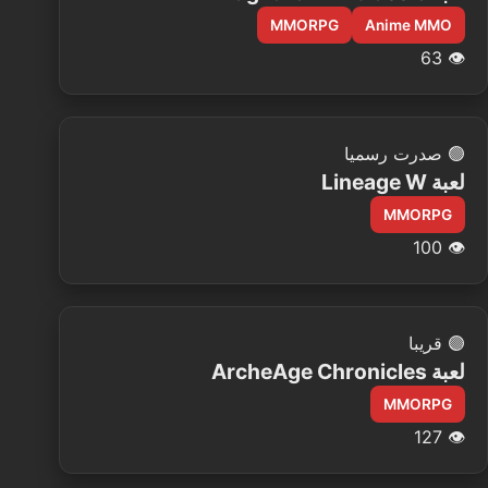
MMORPG
Anime MMO
63
👁️
🟢
صدرت رسميا
لعبة Lineage W
MMORPG
100
👁️
🟣
قريبا
لعبة ArcheAge Chronicles
MMORPG
127
👁️