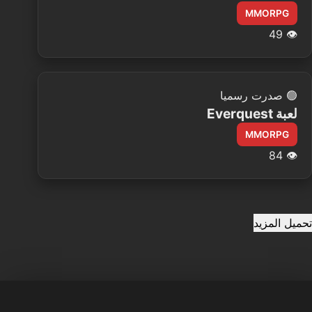
MMORPG
49
👁️
🟢
صدرت رسميا
لعبة Everquest
MMORPG
84
👁️
تحميل المزيد