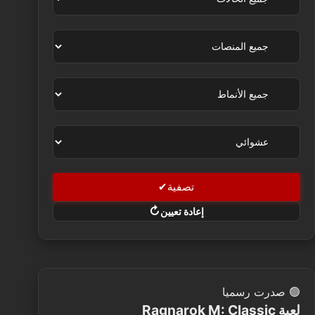
تصفية
إعادة تعيين
🟢
صدرت رسميا
لعبة Ragnarok M: Classic