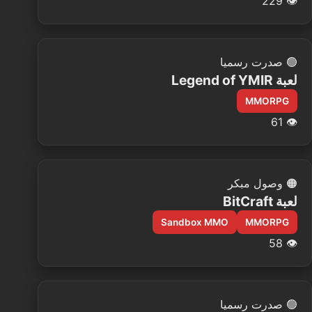
229
👁️
🟢
صدرت رسميا
لعبة Legend of YMIR
MMORPG
61
👁️
🟠
وصول مبكر
لعبة BitCraft
Sandbox MMO
MMORPG
58
👁️
🟢
صدرت رسميا