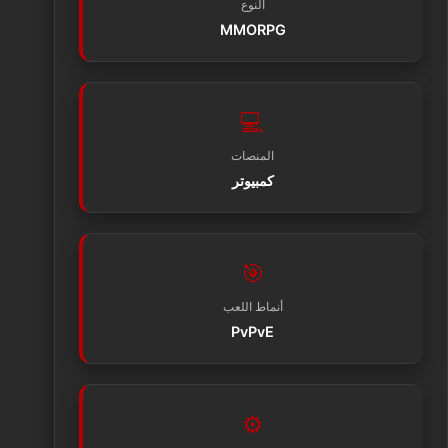
النوع
MMORPG
💻
المنصات
كمبيوتر
🎯
أنماط اللعب
PvPvE
⚙️