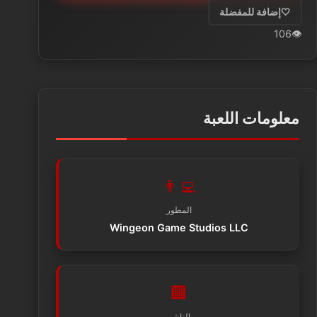
🤍
إضافة للمفضلة
106
👁️
معلومات اللعبة
👨‍💻
المطور
Wingeon Game Studios LLC
🏢
الناشر