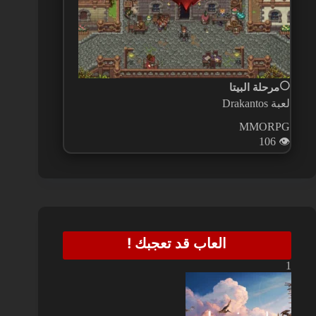
⚪
مرحلة البيتا
لعبة Drakantos
MMORPG
106
👁️
العاب قد تعجبك !
1