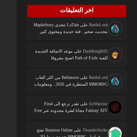
اخر التعليقات
BattleLord
على
LaTale تتحدى MapleStory
بتحديث ضخم.. فئة جديدة ومحتوى كثير
DarkKnight92
على
موعد الاضافة الجديدة
للعبة Path of Exile اصبح معروفا
BattleLord
على
Bellatores من اكثر العاب
MMORPG المنتظرة في 2026.. ومعلومات
جديدة عن الاختبارات وخطط النشر
IceWarrior
على
تقدر ترجع الى Final
Fantasy XIV مجانا لفترة محدودة عبر Free
Login Campaign
ThunderStrike
على
Reunion Online تفتح
سيرفراتها.. MMORPG جديدة بنمط 2D