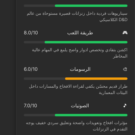
سيناريوهات فردية داخل زنزانات قصيرة مستوحاة من عالم
D&D الكلاسيكي
🎮
طريقة اللعب
8.0/10
اكشن بتفادي وتخصص ادوار واضح يلمع في المهام عالية
المخاطر
🎨
الرسومات
6.0/10
طراز قديم محسّن يكفي لقراءة الافخاخ والمسارات داخل
البيئات المعمارية
🎵
الصوتيات
7.0/10
مؤثرات افخاخ وتعويذات واضحة وتعليق سردي خفيف يوجه
التقدم في الزنزانات