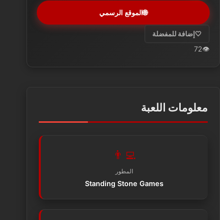
🌐
الموقع الرسمي
🤍
إضافة للمفضلة
72
👁️
معلومات اللعبة
👨‍💻
المطور
Standing Stone Games