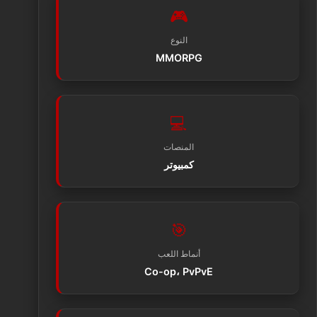
🎮
النوع
MMORPG
💻
المنصات
كمبيوتر
🎯
أنماط اللعب
Co-op، PvPvE