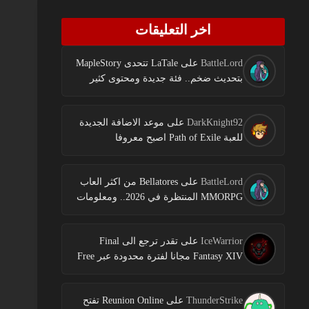
اخر التعليقات
BattleLord
على
LaTale تتحدى MapleStory
بتحديث ضخم.. فئة جديدة ومحتوى كثير
DarkKnight92
على
موعد الاضافة الجديدة
للعبة Path of Exile اصبح معروفا
BattleLord
على
Bellatores من اكثر العاب
MMORPG المنتظرة في 2026.. ومعلومات
جديدة عن الاختبارات وخطط النشر
IceWarrior
على
تقدر ترجع الى Final
Fantasy XIV مجانا لفترة محدودة عبر Free
Login Campaign
ThunderStrike
على
Reunion Online تفتح