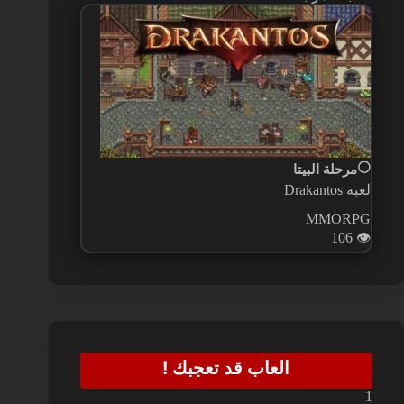
⚪
مرحلة البيتا
لعبة Drakantos
MMORPG
106
👁️
العاب قد تعجبك !
1