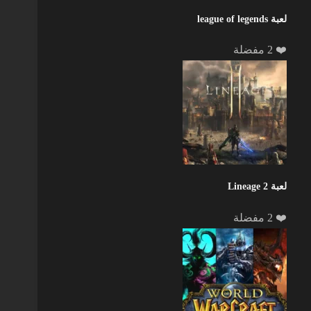
لعبة league of legends
❤️ 2 مفضلة
لعبة Lineage 2
❤️ 2 مفضلة