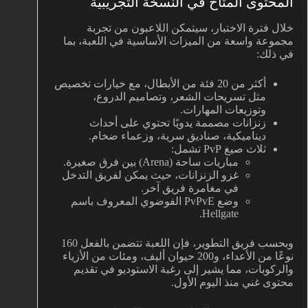
المحتوى المتاح في النسخة التجريبية
خلال فترة الاختبار، سيتمكن اللاعبون من تجربة
مجموعة واسعة من الميزات الأساسية في اللعبة، بما
في ذلك:
أكثر من 20 فئة من الأبطال، مع خيارات تخصيص
مثل تسريحات الشعر، وتصاميم الدروع،
وتوزيعات المهارات.
زنزانات مصممة يدويًا تحتوي على أحداث
ديناميكية، صناديق سرية، وزعماء ضخام.
ثلاث صيغ PvP تشمل:
مباريات ساحة (Arena) بين فرق صغيرة.
غزو الزنزانات، حيث يمكن لفريق التدخل
في مغامرة فريق آخر.
وضع PvPvE الفوضوي المعروف باسم
Hellgate.
وبحسب فريق التطوير، فإن اللعبة تتضمن بالفعل 160
نوعًا من الأعداء، و200 حيوان أليف، ومئات من الأزياء
والركوبات، مما يشير إلى رغبة الاستوديو في تقديم
محتوى غني منذ اليوم الأول.