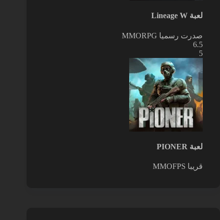
لعبة Lineage W
صدرت رسميا
MMORPG
6.5
5
لعبة PIONER
قريبا
MMOFPS