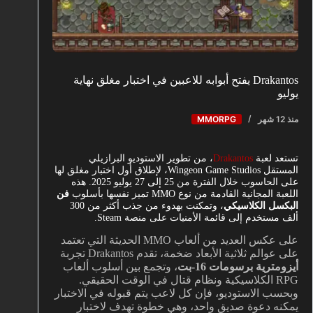
Drakantos يفتح أبوابه للاعبين في اختبار مغلق نهاية
يوليو
منذ 12 شهر
MMORPG
تستعد لعبة
Drakantos
، من تطوير الاستوديو البرازيلي
المستقل Wingeon Game Studios، لإطلاق أول اختبار مغلق لها
على الحاسوب خلال الفترة من 25 إلى 27 يوليو 2025. هذه
اللعبة المجانية القادمة من نوع MMO تميز نفسها بأسلوب
فن
البكسل الكلاسيكي
، وتمكنت بهدوء من جذب أكثر من 300
ألف مستخدم إلى قائمة الأمنيات على منصة Steam.
على عكس العديد من ألعاب MMO الحديثة التي تعتمد
على عوالم ثلاثية الأبعاد ضخمة، تقدم Drakantos تجربة
أيزومترية برسومات 16-بت
، وتجمع بين أسلوب ألعاب
RPG الكلاسيكية ونظام قتال في الوقت الحقيقي.
وبحسب الاستوديو، فإن كل لاعب يتم قبوله في الاختبار
يمكنه دعوة صديق واحد، وهي خطوة تهدف لاختبار