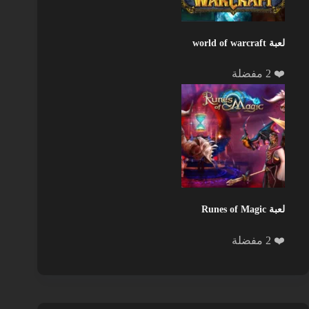
لعبة world of warcraft
❤️ 2 مفضلة
لعبة Runes of Magic
❤️ 2 مفضلة