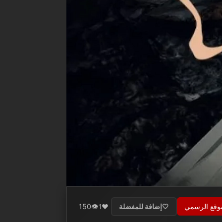
موقع الرسمي
👁️
150
🤍
إضافة للمفضلة
❤️
1