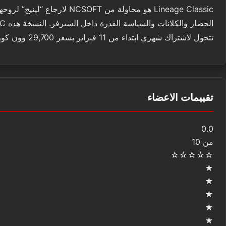
Lineage Classic هو محاولة 
تتحول لاشتراك شهري ابتداء من 11 فبراير بسعر 29,700 وون كوري (حوالي 20.6 دولار حسب سعر الصرف الحالي).
تقييمات الاعضاء
0.0
من 10
☆
☆
☆
☆
☆
★
★
★
★
★