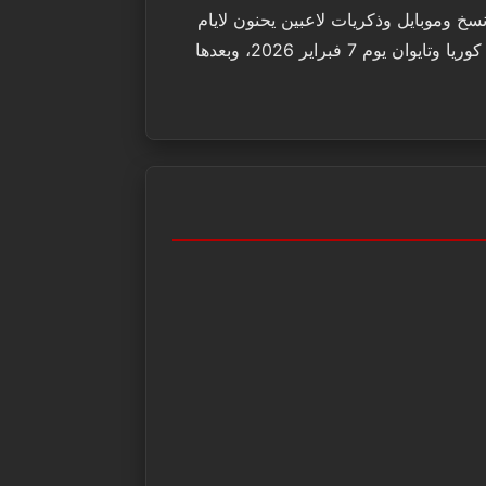
متشعبة بين نسخ وموبايل وذكريات لاعبين يحنون لايام
الحصار والكلانات والسياسة القذرة داخل السيرفر. النسخة هذه PC وتركز على التجربة الكلاسيكية، مع اطلاق “خدمة مجانية قبلية” في كوريا وتايوان يوم 7 فبراير 2026، وبعدها