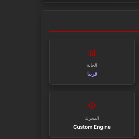
📊
الحالة
قريبا
⚙️
المحرك
Custom Engine