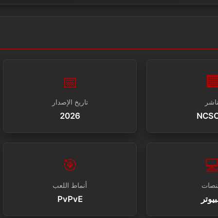
📅

تاريخ الإصدار
النا
2026
NCS
🎯

أنماط اللعب
المن
PvPvE
كمبي