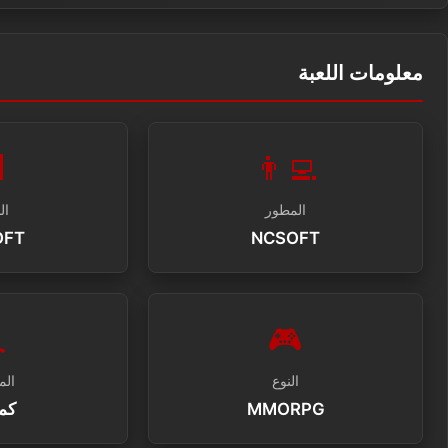
معلومات اللعبة

👨‍💻
شر
المطور
OFT
NCSOFT

🎮
صات
النوع
وتر
MMORPG