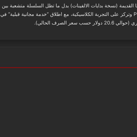
من NCSOFT لارجاع “لينيج” لروحها القديمة (نسخة بدايات الالفينات) بدل ما تظل السلسلة 