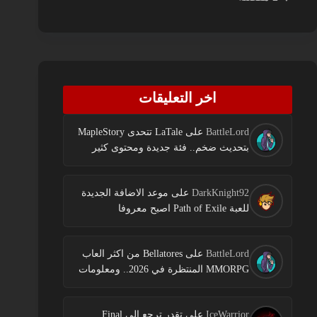
اخر التعليقات
BattleLord
على
LaTale تتحدى MapleStory
بتحديث ضخم.. فئة جديدة ومحتوى كثير
DarkKnight92
على
موعد الاضافة الجديدة
للعبة Path of Exile اصبح معروفا
BattleLord
على
Bellatores من اكثر العاب
MMORPG المنتظرة في 2026.. ومعلومات
جديدة عن الاختبارات وخطط النشر
IceWarrior
على
تقدر ترجع الى Final