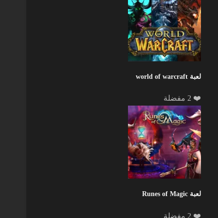
لعبة world of warcraft
❤️ 2 مفضلة
لعبة Runes of Magic
❤️ 2 مفضلة