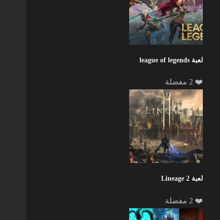
لعبة league of legends
❤️ 2 مفضلة
لعبة Lineage 2
❤️ 2 مفضلة