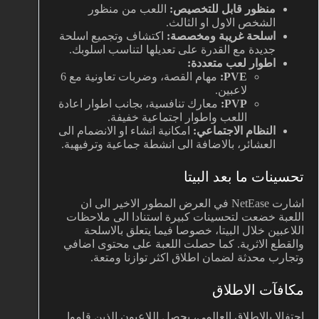
منظور قابل للتخصيص:
اللعب من منظور
الشخص الاول او الثالث.
اسلحة غريبة ومخصصة:
اكتشاف وتجميع اسلحة
جديدة مع القدرة على تعديلها لتناسب اسلوبك.
اطوار لعب متعددة:
PVE:
مهام القصة، وضربات تعاونية مع 6
لاعبين.
PVP:
معارك تنافسية، بجانب اطوار اعادة
اللعب واطوار اجتماعية خفيفة.
النظام الاجتماعي:
امكانية انشاء او الانضمام الى
العشائر، بالاضافة الى انشطة جماعية وترفيهية.
تحسينات ما بعد البيتا
اشارت NetEase في العرض المطور الاخير الى ان
اللعبة خضعت لتحسينات كبيرة استنادا الى ملاحظات
اللاعبين خلال البيتا، خصوصا فيما يتعلق بالاسلحة
والقطع الاثرية. كما حصلت اللعبة على محتوى اضافي
وتجارب محدثة لضمان اطلاق اكثر توازنا ومتعة.
مكافآت الاطلاق
احتفالا بالاطلاق العالمي، يحصل اللاعبون الذين قاموا