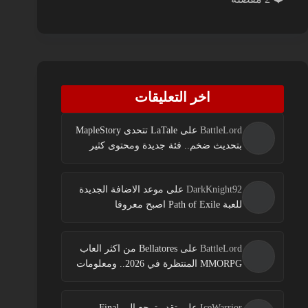
اخر التعليقات
BattleLord
على
LaTale تتحدى MapleStory
بتحديث ضخم.. فئة جديدة ومحتوى كثير
DarkKnight92
على
موعد الاضافة الجديدة
للعبة Path of Exile اصبح معروفا
BattleLord
على
Bellatores من اكثر العاب
MMORPG المنتظرة في 2026.. ومعلومات
جديدة عن الاختبارات وخطط النشر
IceWarrior
على
تقدر ترجع الى Final