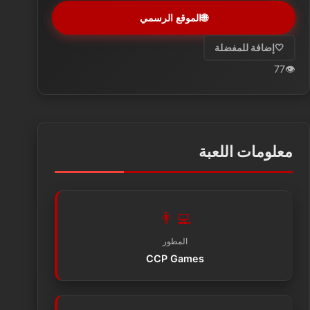
🌐
الموقع الرسمي
🤍
إضافة للمفضلة
77
👁️
معلومات اللعبة
👨‍💻
المطور
CCP Games