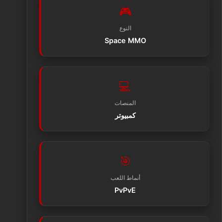
🎮
النوع
Space MMO
💻
المنصات
كمبيوتر
🎯
أنماط اللعب
PvPvE