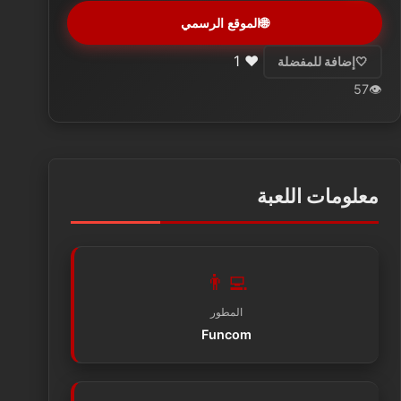
🌐
الموقع الرسمي
1
❤️
🤍
إضافة للمفضلة
57
👁️
معلومات اللعبة
👨‍💻
المطور
Funcom