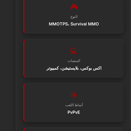
🎮
النوع
MMOTPS، Survival MMO
💻
المنصات
اكس بوكس، بلايستيشن، كمبيوتر
🎯
أنماط اللعب
PvPvE