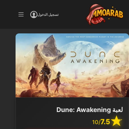
لتجاوز
لى
تسجيل الدخول
لمحتوى
لعبة Dune: Awakening
7.5
/10