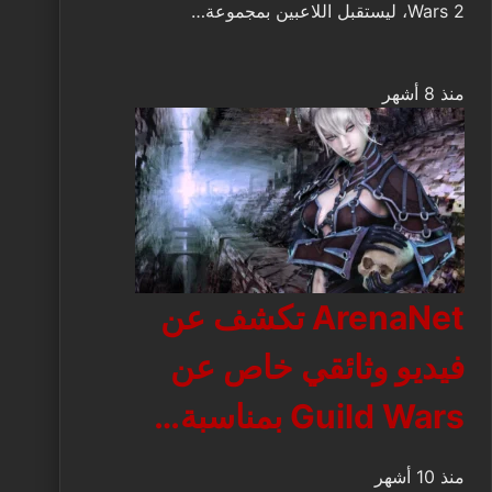
Wars 2، ليستقبل اللاعبين بمجموعة…
منذ 8 أشهر
ArenaNet تكشف عن
فيديو وثائقي خاص عن
Guild Wars بمناسبة…
منذ 10 أشهر