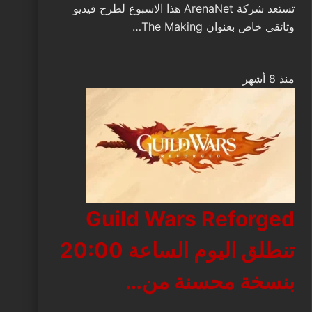
تستعد شركة ArenaNet هذا الاسبوع لطرح فيديو
وثائقي خاص بعنوان The Making…
منذ 8 أشهر
Guild Wars Reforged
تنطلق اليوم الساعة 20:00
بنسخة محسنة من…