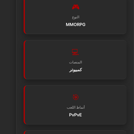
🎮
النوع
MMORPG
💻
المنصات
كمبيوتر
🎯
أنماط اللعب
PvPvE