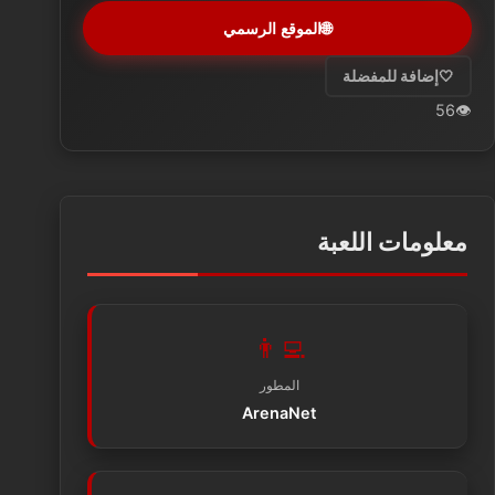
🌐
الموقع الرسمي
🤍
إضافة للمفضلة
56
👁️
معلومات اللعبة
👨‍💻
المطور
ArenaNet