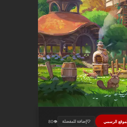
لموقع الرسمي
👁️
80
🤍
إضافة للمفضلة