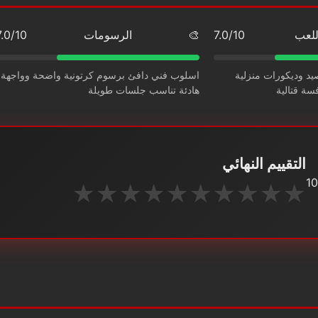
للعب
7.0/10
🎨
الرسومات
7.0/10
يد وديكورات منزلية
اسلوب فني دافئ برسوم كرتونية واضحة وواجهة
سة قتالية
هادئة تناسب جلسات طويلة
التقييم النهائي
★
★
★
★
★
★
★
★
★
★