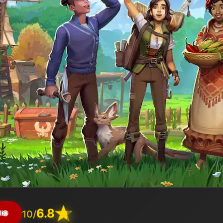
6.8
/10
🌐
ا