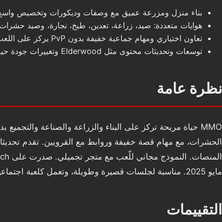
بناء منزل ومزرعة عميق مع وصفات وديكورات وتخصيص واسع
هوايات متعددة: صيد، زراعة، تعدين، طبخ، نجارة، وصيد حشرات 
تعاون اختياري ومهام جماعية خفيفة بدون PvP يركز على اللعب الاجتماعي.
توسعات وتحديثات محتوى مثل Elderwood وتغييرات جودة حياة مستمرة.
نظرة عامة
مايو 2025. مناسبة لجلسات قصيرة وطويلة، وتعمل كلعبة اجتماعية تعاونية بدون PvP، مع تقدم مريح قائم على الأهداف اليومية والأحداث.
التقييمات