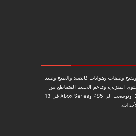
بدل القتال التنافسي. تبدأ في قرية Kilima وتوسع مزرعتك ومنزلك وتفتح وصفات وهوايات كالصيد والطبخ وصيد
ديثات دورية ومناطق جديدة مثل Elderwood وإضافات موسمية للمحتوى المنزلي، وتدعم الحفظ المتقاطع بين
المنصات. النموذج مجاني للّعب مع متجر تجميلي. صدرت على Switch في 14 ديسمبر 2023، ثم على Steam في 25 مارس 2024، وتوسعت إلى PS5 وXbox Series في 13