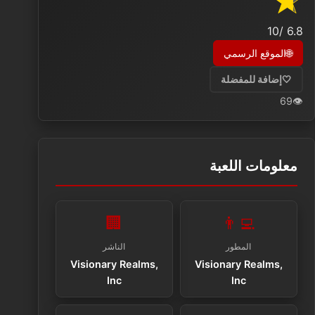
/10
6.8
🌐
الموقع الرسمي
🤍
إضافة للمفضلة
69
👁️
معلومات اللعبة
🏢
👨‍💻
المطور
الناشر
Visionary Realms,
Visionary Realms,
Inc
Inc