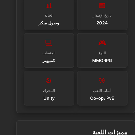
📊
📅
تاريخ الإصدار
الحالة
2024
وصول مبكر
💻
🎮
النوع
المنصات
MMORPG
كمبيوتر
⚙️
🎯
أنماط اللعب
المحرك
Unity
Co-op، PvE
مميزات اللعبة