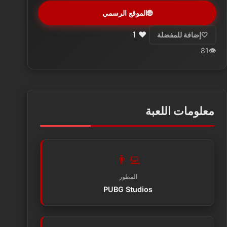
🌐
الموقع الرسمي
1
❤️
🤍
إضافة للمفضلة
81
👁️
معلومات اللعبة
👨‍💻
المطور
PUBG Studios