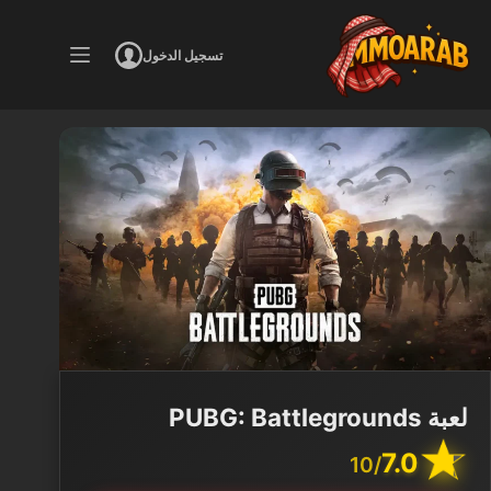
لتجاوز
لى
تسجيل الدخول
لمحتوى
لعبة PUBG: Battlegrounds
7.0
/10