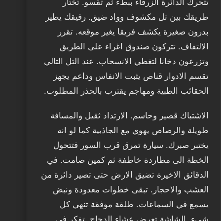
تتحرك الدائرة الزرقاء ببطء ثم تقسو. تختار
طريقك بين تل مكشوف وواد ضيق. رفيقك يطير
بدرون صغيرة يكشف فريقا يغير موقعه. تقرر
الالتفاف. تتركون صندوق اغراء على الطريق
وتزرعون دخانا لتغطي الانسحاب. عند التل التالي
تقسم الادوار قناص يثبت الانفاس وداعم يجهز
الحقائب الطبية ومهاجم يقترب بالحذر المطلوب.
الاشتباك قصير وحاسم. الارتداد ثقيل والمسافة
طويلة والرصاص يهوي مع الجاذبية كما لو انه
يختبر صبرك. سيارة تمرق قرب السور فتتحول
الخطة الى مطاردة خاطفة ثم كمين صامت. في
الدقائق الاخيرة تضيق الارض حتى تصير دائرة من
العشب والاحجار. تبقى خطوات معدودة ونبض
يسمع في السماعات. طلقة موفقة تنهي كل
شيء. الشاشة تعرض عشاء الدجاج. تفكر في