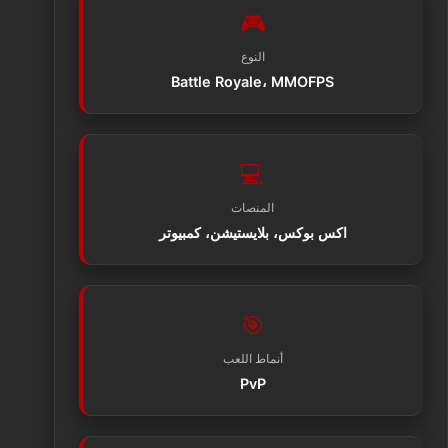
🎮
النوع
Battle Royale، MMOFPS
💻
المنصات
اكس بوكس، بلايستيشن، كمبيوتر
🎯
أنماط اللعب
PvP