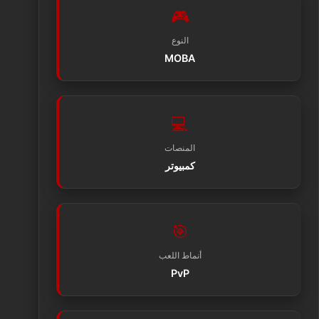
🎮
النوع
MOBA
💻
المنصات
كمبيوتر
🎯
أنماط اللعب
PvP