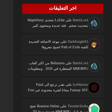
اخر التعليقات
BattleLord
على
LaTale تتحدى MapleStory
بتحديث ضخم.. فئة جديدة ومحتوى كثير
DarkKnight92
على
موعد الاضافة الجديدة
للعبة Path of Exile اصبح معروفا
BattleLord
على
Bellatores من اكثر العاب
MMORPG المنتظرة في 2026.. ومعلومات
جديدة عن الاختبارات وخطط النشر
IceWarrior
على
تقدر ترجع الى Final
Fantasy XIV مجانا لفترة محدودة عبر Free
Login Campaign
ThunderStrike
على
Reunion Online تفتح
سيرفراتها.. MMORPG جديدة بنمط 2D