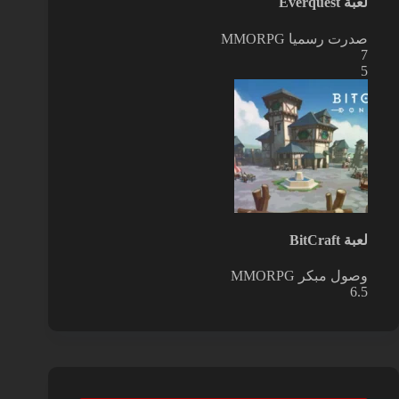
لعبة Everquest
صدرت رسميا
MMORPG
7
5
لعبة BitCraft
وصول مبكر
MMORPG
6.5