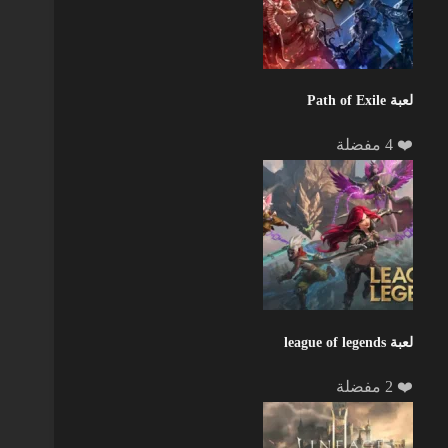
لعبة Path of Exile
❤️ 4 مفضلة
لعبة league of legends
❤️ 2 مفضلة