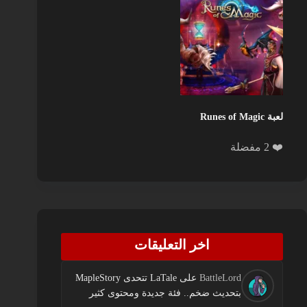
لعبة Runes of Magic
❤️ 2 مفضلة
اخر التعليقات
BattleLord
على
LaTale تتحدى MapleStory
بتحديث ضخم.. فئة جديدة ومحتوى كثير