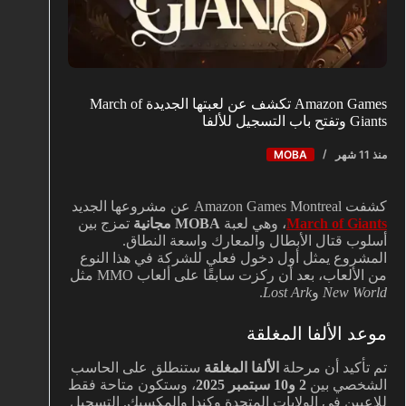
Amazon Games تكشف عن لعبتها الجديدة March of
Giants وتفتح باب التسجيل للألفا
منذ 11 شهر
MOBA
كشفت Amazon Games Montreal عن مشروعها الجديد
March of Giants
، وهي لعبة
MOBA مجانية
تمزج بين
أسلوب قتال الأبطال والمعارك واسعة النطاق.
المشروع يمثل أول دخول فعلي للشركة في هذا النوع
من الألعاب، بعد أن ركزت سابقًا على ألعاب MMO مثل
New World
و
Lost Ark
.
موعد الألفا المغلقة
تم تأكيد أن مرحلة
الألفا المغلقة
ستنطلق على الحاسب
الشخصي بين
2 و10 سبتمبر 2025
، وستكون متاحة فقط
للاعبين في الولايات المتحدة وكندا والمكسيك. التسجيل