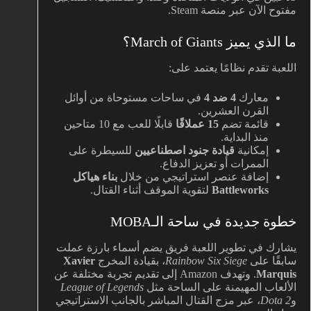
مفتوح الآن عبر منصة Steam.
ما الذي يميز March of Giants؟
اللعبة تقدم نظامًا يعتمد على:
معارك
4 ضد 4
في ساحات مستوحاة من أوائل
القرن العشرين.
قائمة تضم
15 عملاقًا
قابلًا للعب مع 10 متاحين
منذ البداية.
إمكانية
قيادة جنود اصطناعيين
للسيطرة على
الممرات أو تعزيز الدفاع.
إضافة عنصر استراتيجي من خلال
بناء هياكل
Battleworks
لتقوية الموقف أثناء القتال.
خطوة جديدة في ساحة الـMOBA
يشارك في تطوير اللعبة فريق يضم أسماء بارزة عملت
سابقًا على
Rainbow Six Siege
، بقيادة المخرج
Xavier
Marquis
. وتهدف Amazon إلى تقديم تجربة مختلفة عن
الألعاب المهيمنة على الساحة مثل
League of Legends
و
Dota 2
، عبر مزج القتال المباشر بالجانب الاستراتيجي