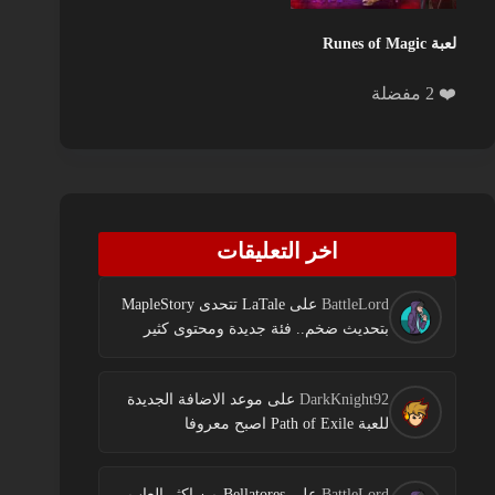
لعبة Runes of Magic
❤️ 2 مفضلة
اخر التعليقات
BattleLord
على
LaTale تتحدى MapleStory
بتحديث ضخم.. فئة جديدة ومحتوى كثير
DarkKnight92
على
موعد الاضافة الجديدة
للعبة Path of Exile اصبح معروفا
BattleLord
على
Bellatores من اكثر العاب