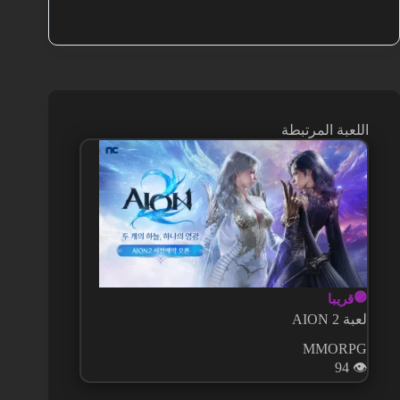
اللعبة المرتبطة
🟣
قريبا
لعبة AION 2
MMORPG
94
👁️