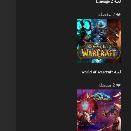
لعبة Lineage 2
❤️ 2 مفضلة
لعبة world of warcraft
❤️ 2 مفضلة