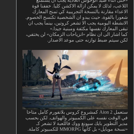
«حتى اثناء صيد الوحوش العادية يجب ان يستمتع
اللاعب، لذلك لا يمكن ازالة الاكشن كليا. خففنا قوة
الاعداء مقارنة بالنسخة التجريبية كي تمنح المعارك
شعورا بالقوة، حيث يبدو ان الشخصية تكتسح الخصوم.
الانشطة اليومية يجب الا تشعر كروتين، بينما يجب ان
تبقى المعارك نفسها مكثفة ومبنية جيدا.»
كما اشار الى ان نظام «انزياحات الزمكان» لن يختفي،
لكن سيتم ضبط توازنه حتى موعد الاصدار.
ستعمل Aion 2 كمشروع كروس بلاتفورم كامل متاحا
في الوقت نفسه على الكمبيوتر والهواتف. لكن بحسب
مدير التطوير بايك سيونغ ووك فاللعبة لا تشعر كـ
«نسخة موبايل» بل كأنها MMORPG للكمبيوتر كاملة.