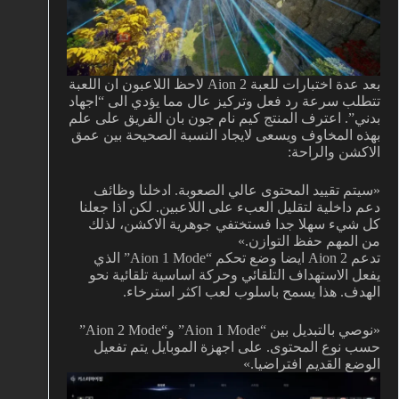
بعد عدة اختبارات للعبة Aion 2 لاحظ اللاعبون ان اللعبة
تتطلب سرعة رد فعل وتركيز عال مما يؤدي الى “اجهاد
بدني”. اعترف المنتج كيم نام جون بان الفريق على علم
بهذه المخاوف ويسعى لايجاد النسبة الصحيحة بين عمق
الاكشن والراحة:
«سيتم تقييد المحتوى عالي الصعوبة. ادخلنا وظائف
دعم داخلية لتقليل العبء على اللاعبين. لكن اذا جعلنا
كل شيء سهلا جدا فستختفي جوهرية الاكشن، لذلك
من المهم حفظ التوازن.»
تدعم Aion 2 ايضا وضع تحكم “Aion 1 Mode” الذي
يفعل الاستهداف التلقائي وحركة اساسية تلقائية نحو
الهدف. هذا يسمح باسلوب لعب اكثر استرخاء.
«نوصي بالتبديل بين “Aion 1 Mode” و“Aion 2 Mode”
حسب نوع المحتوى. على اجهزة الموبايل يتم تفعيل
الوضع القديم افتراضيا.»