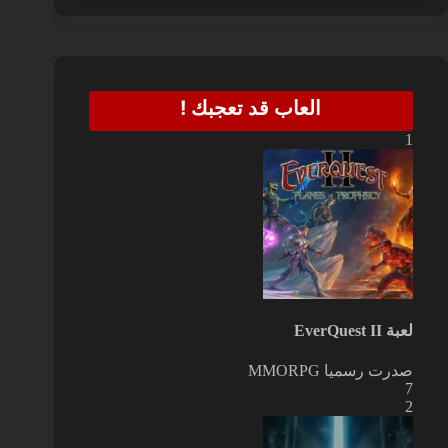
العاب قد تعجبك !
1
لعبة EverQuest II
صدرت رسميا
MMORPG
7
2