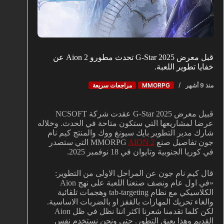
قبل معرض G-Star 2025 تحدث مطورو Aion 2 عن
خفايا تطوير اللعبة.
منذ 9 أشهر
MMORPG
مراجعات سريعة
قبيل معرض G-Star 2025 عقدت شركة NCSOFT
عرضا لمشاريعها التي ستكون متاحة في الحدث. وخلاله
شارك مدير التطوير بايك سيونغ ووك والمنتج كيم نام
جون تفاصيل صنع MMORPG
AION 2
التي ستصدر
في كوريا الجنوبية وتايوان في 18 نوفمبر 2025.
قال كيم نام جون عن المراحل الاولى من التطوير:
«في اول عام ونصف صنعنا اللعبة على نهج Aion
الكلاسيكي مع نظام tab-targeting وهجمات تلقائية
والغاء تحريك المهارات بالقفز او بالضربات الاساسية.
لكن كلما تقدمنا شعرنا اكثر اننا نظل في ظل Aion
القديم وهذا يعيق التطور. حتى ونحن نستخدم نفس