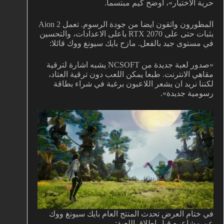
حرية الاختيار»، اوضح كيم مبتسما.
المطورون واثقون ايضا من جودة الرسوم. تعمل Aion 2
بثبات حتى على RTX 2070 باعلى الاعدادات، والتحسين
في مستوى جيد بالفعل. مازح بايك سيونغ ووك قائلا:
«صدور لعبة جديدة من NCSOFT يشبه اشارة لترقية
مقاهي الانترنت. طبعا يمكن اللعب دون ترقية العتاد،
لكننا نريد ان يشعر اللاعبون برغبة في شراء بطاقة
رسومية جديدة».
في ختام العرض تحدث المنتج العام بايك سيونغ ووك
عن مشاعره قبل اطلاق اللعبة: