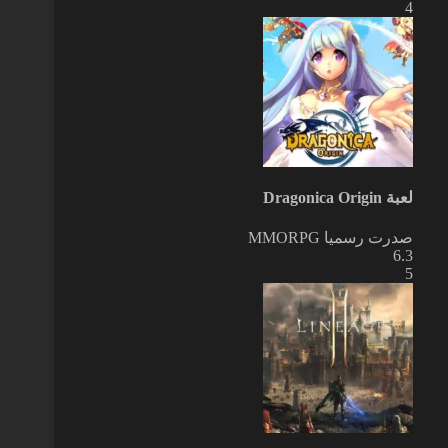
4
لعبة Dragonica Origin
صدرت رسميا
MMORPG
6.3
5