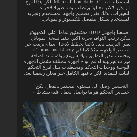
باستخدام Microsoft Foundation Classes. لكن هذا النهج
لم يكن الاكثر فعالية ويتطلب وقتا طويلا لاجراء
التغييرات. لذلك تقرر تصميم واجهة المستخدم وتجربة
المستخدم بشكل منفصل للكمبيوتر والموبايل.
«صنعنا واجهتي HUD مختلفتين تماما. على الكمبيوتر
يمكن ترتيب النوافذ بحرية اكبر، بينما نسخة الموبايل
تبقي الترتيب ثابتا. لاحقا نخطط لادخال نظام ترتيب حر
لعناصر الواجهة، مثلا كما في Throne and Liberty.»
وبحسب مدير التطوير بايك سيونغ ووك، تمت اضافة
ميزات تجريبية لدعم انواع اجهزة مختلفة تشمل الاجهزة
اللوحية ووحدات التحكم ومحيطيات مثل اذرع التحكم
القابلة للتمديد. لكن دعمها الكامل غير معلن رسميا بعد.
«التحسين وصل الى مستوى مستقر بالفعل، لكن
احساس التحكم هو ما نواصل العمل عليه بنشاط.»