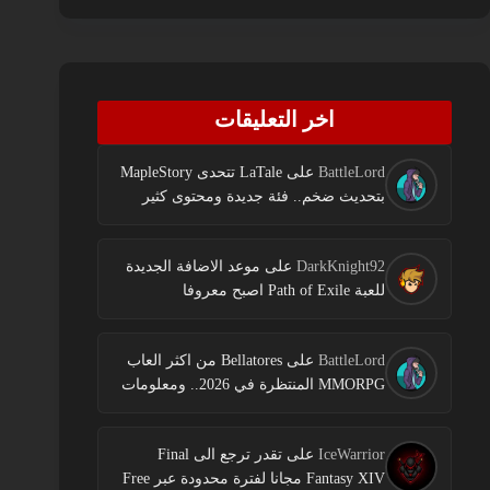
اخر التعليقات
BattleLord
على
LaTale تتحدى MapleStory
بتحديث ضخم.. فئة جديدة ومحتوى كثير
DarkKnight92
على
موعد الاضافة الجديدة
للعبة Path of Exile اصبح معروفا
BattleLord
على
Bellatores من اكثر العاب
MMORPG المنتظرة في 2026.. ومعلومات
جديدة عن الاختبارات وخطط النشر
IceWarrior
على
تقدر ترجع الى Final
Fantasy XIV مجانا لفترة محدودة عبر Free