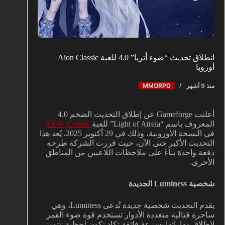
انطلاق تحديث “ضوء أتريا” 4.0 للعبة Aion Classic
أوروبا
منذ 9 أشهر
MMORPG
أعلنت Gameforge عن إطلاق التحديث الضخم 4.0
المعروف باسم “Light of Atreia” للعبة
AION Classic
في النسخة الأوروبية، وذلك في 29 أكتوبر 2025. يُعد هذا
التحديث الأكبر حتى الآن، حيث قررت الشركة طرحه
دفعة واحدة بناءً على ملاحظات اللاعبين من المناطق
الأخرى.
شخصية Luminess الجديدة
يقدم التحديث شخصية جديدة تُدعى Luminess، وهي
ساحرة قتالية متعددة الأدوار تستخدم قوة ضوء القمر
لإطلاق مهاراتها بسرعة فائقة تكاد تكون لحظية. تتميز