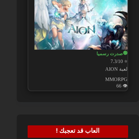
🟢
صدرت رسميا
7.3/10
⭐
لعبة AION
MMORPG
66
👁️
العاب قد تعجبك !