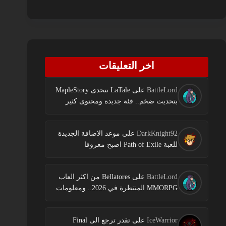
اخر التعليقات
BattleLord
على
LaTale تتحدى MapleStory
بتحديث ضخم.. فئة جديدة ومحتوى كثير
DarkKnight92
على
موعد الاضافة الجديدة
للعبة Path of Exile اصبح معروفا
BattleLord
على
Bellatores من اكثر العاب
MMORPG المنتظرة في 2026.. ومعلومات
جديدة عن الاختبارات وخطط النشر
IceWarrior
على
تقدر ترجع الى Final