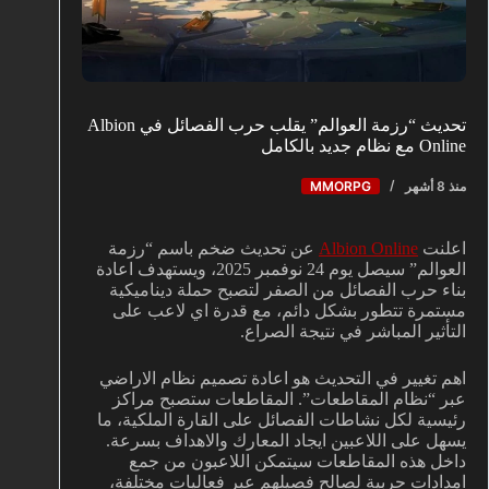
تحديث “رزمة العوالم” يقلب حرب الفصائل في Albion
Online مع نظام جديد بالكامل
منذ 8 أشهر
MMORPG
اعلنت
Albion Online
عن تحديث ضخم باسم “رزمة
العوالم” سيصل يوم 24 نوفمبر 2025، ويستهدف اعادة
بناء حرب الفصائل من الصفر لتصبح حملة ديناميكية
مستمرة تتطور بشكل دائم، مع قدرة اي لاعب على
التأثير المباشر في نتيجة الصراع.
اهم تغيير في التحديث هو اعادة تصميم نظام الاراضي
عبر “نظام المقاطعات”. المقاطعات ستصبح مراكز
رئيسية لكل نشاطات الفصائل على القارة الملكية، ما
يسهل على اللاعبين ايجاد المعارك والاهداف بسرعة.
داخل هذه المقاطعات سيتمكن اللاعبون من جمع
امدادات حربية لصالح فصيلهم عبر فعاليات مختلفة،