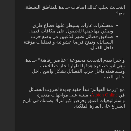
التحديث يجلب كذلك اضافات جديدة للمناطق النشطة،
منها:
معسكرات غارات يسيطر عليها قطاع طرق،
ويمكن مهاجمتها للحصول على مكافآت قيمة.
صناديق فصائل تظهر للاعبين في وضع حرب
الفصائل، وتمنح فرصا عشوائية وافضليات مؤقتة
داخل القتال.
واخيرا يقدم التحديث مجموعة “عناصر رفاهية” جديدة،
وهي ادوات نادرة هدفها اظهار انجازات اللاعب
ومساهمته داخل حرب الفصائل بشكل واضح داخل
عالم اللعبة.
مع “رزمة العوالم” تبدأ حقبة جديدة لحروب الفصائل
في
Albion Online
، مبنية على مواجهات متغيرة
واستراتيجيات اعمق وفرص اكبر لترك بصمتك في تاريخ
الصراع على القارة الملكية.
وسوم