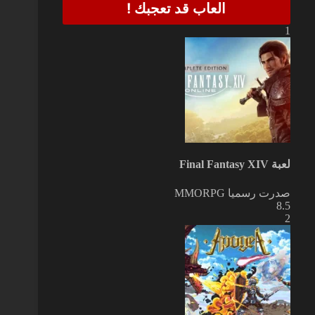
العاب قد تعجبك !
1
لعبة Final Fantasy XIV
صدرت رسميا
MMORPG
8.5
2