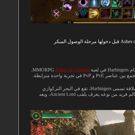
،
Ashes of Creation
خلال البث تم توضيح ان الاحداث تدور حول ثلاثة اوعية حجرية عملاقة تسمى Harbingers، تقع في البحر التركوازي
ومنطقتي Gundarak و Tankquaal. كل Harbinger يحرسه زعيم عالم فريد من نوعه يعرف بلقب Ancient Lord، ويعد