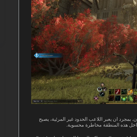
ا منطقة خارج القانون. بمجرد ان يعبر اللاعب الحدود غير المرئية، يصبح