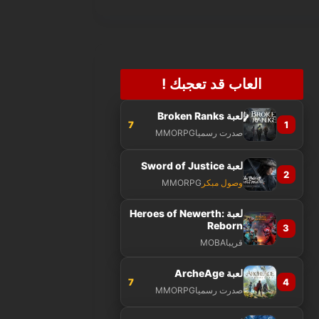
العاب قد تعجبك !
لعبة Broken Ranks
7
1
صدرت رسميا
MMORPG
لعبة Sword of Justice
2
وصول مبكر
MMORPG
لعبة Heroes of Newerth:
Reborn
3
قريبا
MOBA
لعبة ArcheAge
7
4
صدرت رسميا
MMORPG