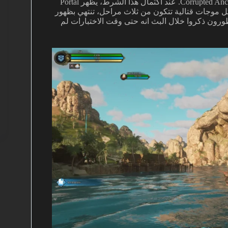
الحدث يبدأ بمهمة جماعية رئيسية تتمثل في قتل 500 من الـ Corrupted Ancients. عند اكتمال هذا الشرط، يظهر Portal
تبدأ بعدها مواجهة على شكل موجات قتالية تتكون من ثلاث مراحل، تنتهي بظهور
بة. المطورون ذكروا خلال البث انه حتى وقت الاختبارات لم