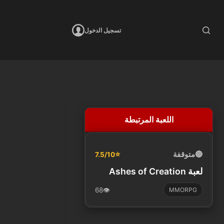
تسجيل الدخول
اللعبة المرتبطة
🔴
متوقفة
⭐
7.5/10
لعبة Ashes of Creation
68
👁️
MMORPG