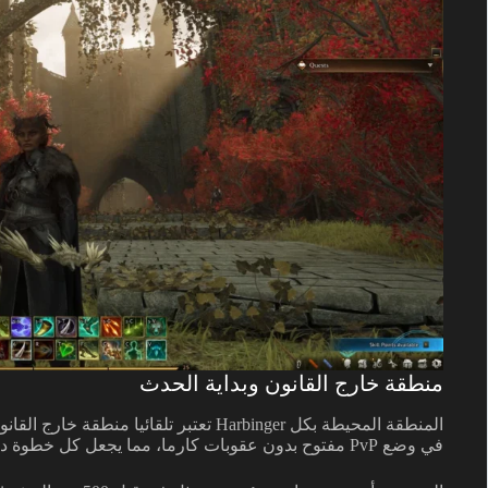
منطقة خارج القانون وبداية الحدث
المنطقة المحيطة بكل Harbinger تعتبر تلقائي
في وضع PvP مفتوح بدون عقوبات كارما، مما يجعل كل خطوة داخل هذه المنطقة مخاطرة محسوبة.