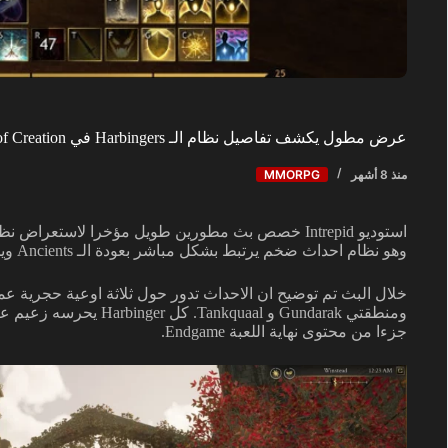
عرض مطول يكشف تفاصيل نظام الـ Harbingers في Ashes of Creation قبل دخولها مرحلة الوصول المبكر
منذ 8 أشهر
MMORPG
استوديو Intrepid خصص بث مطورين طويل مؤخرا لاستعراض نظام Harbingers في لعبة MMORPG
وهو نظام احداث ضخم يرتبط بشكل مباشر بعودة الـ Ancients ويجمع بين عناصر PvE و PvP في تجربة واحدة مترابطة.
جزءا من محتوى نهاية اللعبة Endgame.