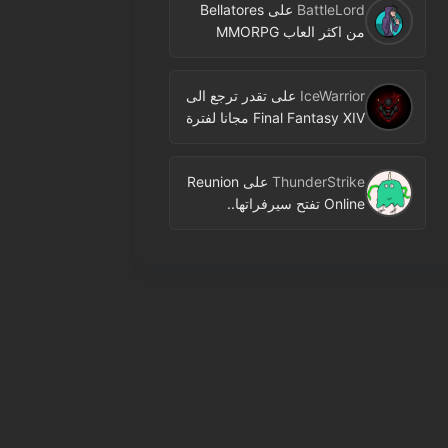
BattleLord
على
Bellatores
من اكثر العاب MMORPG
المنتظرة في 2026.. ومعلومات
جديدة عن الاختبارات وخطط
IceWarrior
على
تقدر ترجع الى
النشر
Final Fantasy XIV مجانا لفترة
محدودة عبر Free Login
Campaign
ThunderStrike
على
Reunion
Online تفتح سيرفراتها..
MMORPG جديدة بنمط 2D