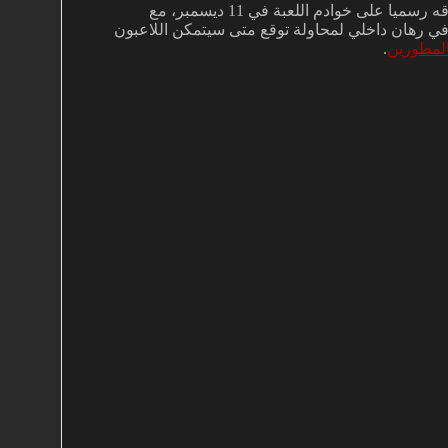
المحتوى متوفر حاليا على خوادم الاختبار PTR، ومن المقرر اطلاقه رسميا على خوادم اللعبة في 11 ديسمبر، مع
ا في رهان داخلي لمحاولة توقع متى سيتمكن اللاعبون
لمطورين
.