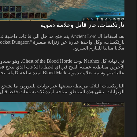
نارتكسات، غاز قاتل وعلامة دموية
مكانا مثاليا للفارم السريع.
الآخرين مقاطعة عملية الفتح في اي لحظة. اللاعب الذي ينجح في
عاليا: يتم وسمه بعلامة دموية Blood Mark لمدة ساعة كاملة، تجعله هدفا مفتوحا للـ PvP في جميع انحاء العالم.
النارتكسات الثلاثة مرتبطة ببعضها عبر بوابات تليبورتر، ما يش
الزنزانات. تبقى هذه المناطق متاحة لمدة ثلاث ساعات فقط قبل 