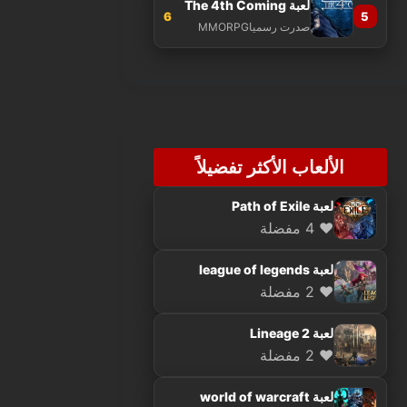
لعبة The 4th Coming
6
5
صدرت رسميا
MMORPG
الألعاب الأكثر تفضيلاً
لعبة Path of Exile
❤️ 4 مفضلة
لعبة league of legends
❤️ 2 مفضلة
لعبة Lineage 2
❤️ 2 مفضلة
لعبة world of warcraft