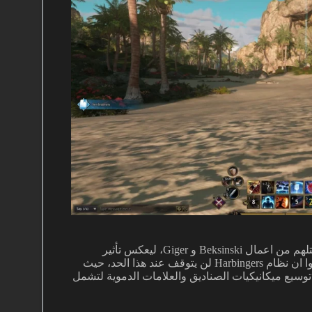
الحدث يتميز باسلوب بصري مظلم اقرب الى البيوميكانيكي، مستلهم من اعمال Beksinski و Giger، ليعكس تأثير
الفساد الذي ينشره الـ Ancients على عالم اللعبة. المطورون اكدوا ان نظام Harbingers لن يتوقف عند هذا الحد، حيث
انات ضخمة اسفل كل Harbinger لاحقا، مع توسيع ميكانيكيات الصناديق والعلامات الدموية لتشمل