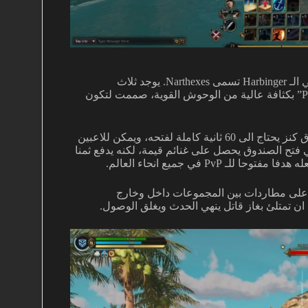
بعد اسقاط الـ Ancient Lord يتم فتح مداخل الى قاعات داخلية في الـ Harbinger تسمى Narthexes. يوجد ثلاث
نارتكسات، وكل واحدة عبارة عن زنزانة صغيرة “Pocket Dungeon” بكثافة عالية من الوحوش القوية، صممت لتكون
في نهاية كل Narthex يوجد Chest of the Blood Horde، وهو صندوق كنز يحتاج الى 60 ثانية كاملة لفتحه، ويمكن للاعبين
 فتح الصندوق يحصل على غنائم قيمة، لكنه يدفع ثمنا
جع على مطاردات بين المجموعات داخل وخارج
ان تمتلئ بغاز قاتل ينهي الحدث ويغلق الوصول.