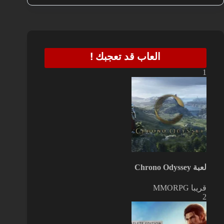
العاب قد تعجبك !
1
لعبة Chrono Odyssey
قريبا
MMORPG
2