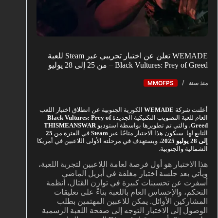
WEMADE تعلن عن اختبار تجريبي عبر Steam للعبة
Black Vultures: Prey of Greed – من 25 إلى 28 يوليو
منذ سنة
MMOFPS
أعلنت شركة
WEMADE
الكورية الجنوبية عن انطلاق اختبار اللعب
العام للعبة التصويب التكتيكية الجديدة
Black Vultures: Prey of
Greed
، والتي تم تطويرها بواسطة استوديو
THISMEANSWAR
التابع لها. سيكون هذا الاختبار متاحًا عبر
Steam
في الفترة من
25
إلى 28 يوليو 2025
، ويستهدف في مرحلته الأولى اللاعبين في أمريكا
الشمالية والجنوبية.
هذا الاختبار هو أول فرصة لعامة اللاعبين لتجربة اللعبة،
ويأتي بعد جلسة اختبار مغلقة في أبريل الماضي
أسفرت عن تحسينات كبيرة في توازن القتال، أنظمة
التحكم، والإحساس العام باللعبة بناءً على تعليقات
المشاركين الأوائل. يمكن للاعبين المهتمين بطلب
الوصول إلى الاختبار التوجه إلى صفحة اللعبة الرسمية