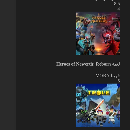
8.5
4
لعبة Heroes of Newerth: Reborn
قريبا
MOBA
5