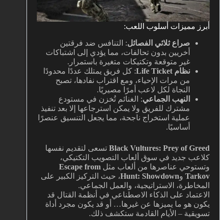
أبرز مميزات أسلوب اللعب:
صراع ثلاثي الفصائل
: التنافس ضد فرقتين
أخريين بدون تحالفات، مما يؤدي إلى اشتباكات
غير متوقعة وتكتيكات متغيرة باستمرار.
نظام Life Ticket
: كل فريق يمتلك عددًا محدودًا
من مرات الإحياء، ومع اقتراب نفادها، تصبح
النجاة لكل لاعب أمرًا مصيريًا.
النهب الجماعي
: الغنائم تُخزن في مستودع
مشترك للفريق ولا يمكن استرجاعها إلا بعد تنفيذ
عملية استخراج ناجحة، مما يجعل التنسيق عنصرًا
أساسيًا.
Black Vultures: Prey of Greed
تسعى لتقديم نفسها
كلاعب جديد في سوق ألعاب التصويب التكتيكي،
وتستوحي عناصرها من ألعاب مثل
Escape from
Tarkov
و
Hunt: Showdown
، حيث التركيز الكبير على
المخاطرة، الاستراتيجية، والعمل الجماعي.
الاعتماد على الذكاء الاصطناعي في أنظمة القتال قد
يكون هو ما يميزها عن غيرها… أو قد يكون مجرد أداة
تسويقية – الأيام القادمة ستكشف ذلك.