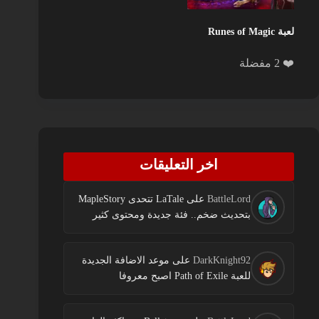
لعبة Runes of Magic
❤️ 2 مفضلة
اخر التعليقات
BattleLord
على
LaTale تتحدى MapleStory
بتحديث ضخم.. فئة جديدة ومحتوى كثير
DarkKnight92
على
موعد الاضافة الجديدة
للعبة Path of Exile اصبح معروفا