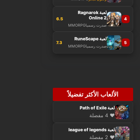
لعبة Ragnarok
Online 2
6.5
4
صدرت رسميا
MMORPG
لعبة RuneScape
7.3
5
صدرت رسميا
MMORPG
الألعاب الأكثر تفضيلاً
لعبة Path of Exile
❤️ 4 مفضلة
لعبة league of legends
❤️ 2 مفضلة