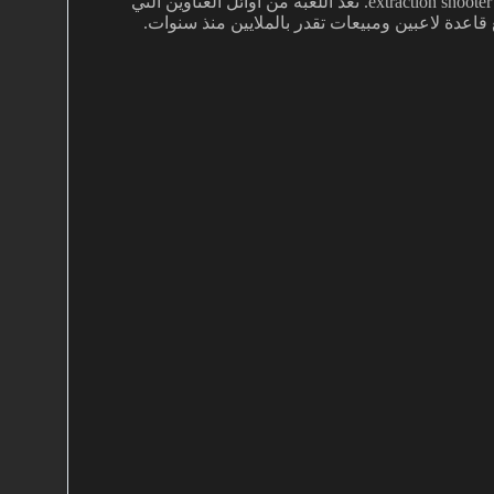
تجربة اونلاين مع عناصر MMO باسلوب PvPvE يعتمد على فكرة extraction shooter. تعد اللعبة من اوائل العناوين التي
قاعدة لاعبين ومبيعات تقدر بالملايين منذ سنوات.