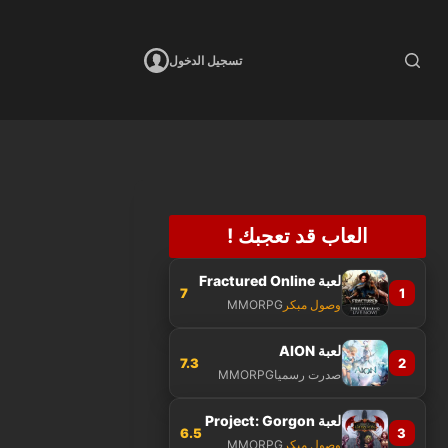
تسجيل الدخول
العاب قد تعجبك !
لعبة Fractured Online
7
1
وصول مبكر
MMORPG
لعبة AION
7.3
2
صدرت رسميا
MMORPG
لعبة Project: Gorgon
6.5
3
وصول مبكر
MMORPG