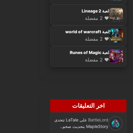
لعبة Lineage 2
❤️ 2 مفضلة
لعبة world of warcraft
❤️ 2 مفضلة
لعبة Runes of Magic
❤️ 2 مفضلة
اخر التعليقات
BattleLord
على
LaTale تتحدى
MapleStory بتحديث ضخم..
فئة جديدة ومحتوى كثير