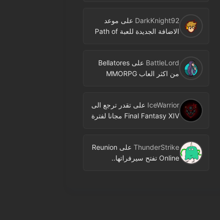
DarkKnight92
على
موعد
الاضافة الجديدة للعبة Path of
Exile اصبح معروفا
BattleLord
على
Bellatores
من اكثر العاب MMORPG
المنتظرة في 2026.. ومعلومات
جديدة عن الاختبارات وخطط
IceWarrior
على
تقدر ترجع الى
النشر
Final Fantasy XIV مجانا لفترة
محدودة عبر Free Login
Campaign
ThunderStrike
على
Reunion
Online تفتح سيرفراتها..
MMORPG جديدة بنمط 2D