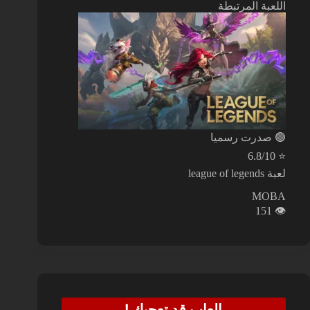
اللعبة المرتبطة
🟢
صدرت رسميا
6.8/10
⭐
لعبة league of legends
MOBA
151
👁️
العاب قد تعجبك !