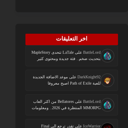
اخر التعليقات
BattleLord
على
LaTale تتحدى MapleStory
بتحديث ضخم.. فئة جديدة ومحتوى كثير
DarkKnight92
على
موعد الاضافة الجديدة
للعبة Path of Exile اصبح معروفا
BattleLord
على
Bellatores من اكثر العاب
MMORPG المنتظرة في 2026.. ومعلومات
جديدة عن الاختبارات وخطط النشر
IceWarrior
على
تقدر ترجع الى Final