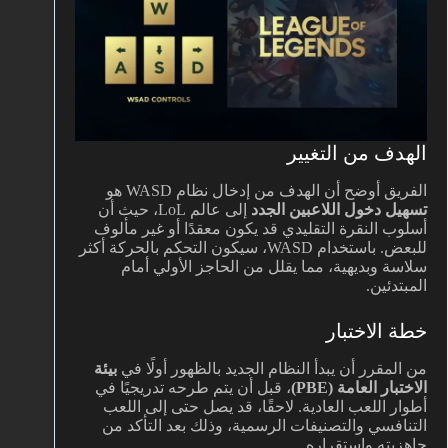
الهدف من التغيير
الفريق أوضح أن الهدف من إدخال نظام WASD هو
تسهيل دخول اللاعبين الجدد
إلى عالم LoL، حيث أن
أسلوب النقرة التقليدي قد يكون معقدًا أو غير مألوف
للبعض. باستخدام WASD، سيكون التحكم بالحركة أكثر
سلاسة وبديهية، مما يقلل من الحاجز الأولي أمام
المبتدئين.
خطة الاختبار
من المقرر أن يبدأ النظام الجديد بالظهور أولًا في
بيئة
الاختبار العامة (PBE)
، قبل أن يتم طرحه تدريجيًا في
أطوار اللعب العادية. لاحقًا، قد يصل حتى إلى اللعب
التنافسي والتصنيفات الرسمية، وذلك بعد التأكد من
جاهزيته واستقراره.