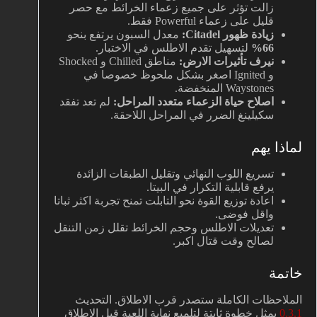
زالت تؤثر على جميع زعماء الخرائط مع حصر
قليل على زعماء Powerful فقط.
زيادة ظهور Citadel:
معدل السبون يرتفع بنحو
66%
لتسهيل تقدم الاطلس في الاختبار.
نيرف تأثيرات الارض:
مناطق Chilled و Shocked
و Ignited اصغر بشكل ملحوظ خصوصا في
Waystones المنخفضة.
اصلاح حياة الزعماء متعدد المراحل:
لم تعد تفقد
سكيلينغ الضرر في المراحل اللاحقة.
لماذا يهم
تسريع اللوب النهائي وتقليل الطبقات الزائدة
يرفع قابلية التكرار في البيتا.
اعادة توزيع القوة نحو التابلت تمنح تجربة اكثر ثباتا
واقل فوضى.
تعديلات الاطلس وحجم الخرائط تقلل زمن التنقل
لصالح وقت قتال اكبر.
خاتمة
الملاحظات الكاملة ستصدر قرب الاطلاق. التحديث
0.3.1
يمثل خطوة ثابتة لتلميع نهاية اللعبة قبل الاطلاق