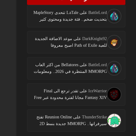
BattleLord
على
LaTale تتحدى MapleStory
بتحديث ضخم.. فئة جديدة ومحتوى كثير
DarkKnight92
على
موعد الاضافة الجديدة
للعبة Path of Exile اصبح معروفا
BattleLord
على
Bellatores من اكثر العاب
MMORPG المنتظرة في 2026.. ومعلومات
جديدة عن الاختبارات وخطط النشر
IceWarrior
على
تقدر ترجع الى Final
Fantasy XIV مجانا لفترة محدودة عبر Free
Login Campaign
ThunderStrike
على
Reunion Online تفتح
سيرفراتها.. MMORPG جديدة بنمط 2D