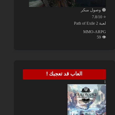
🟠
وصول مبكر
7.8/10
⭐
لعبة Path of Exile 2
MMO-ARPG
59
👁️
العاب قد تعجبك !
1