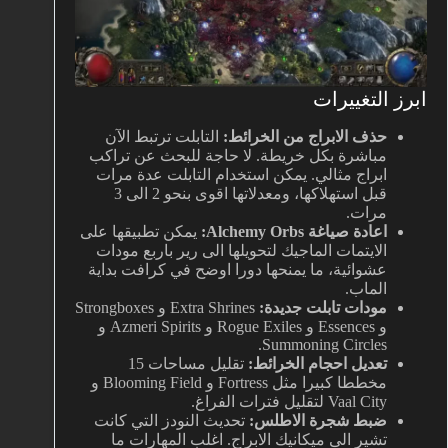
ابرز التغييرات
حذف الابراج من الخرائط:
التابلت ترتبط الآن
مباشرة بكل خريطة. لا حاجة للبحث عن تراكب
ابراج مثالي. يمكن استخدام التابلت عدة مرات
قبل استهلاكها، ومعدلاتها اقوى بنحو 2 الى 3
مرات.
اعادة صياغة Alchemy Orbs:
يمكن تطبيقها على
الايتمات الماجيك لتحويلها الى رير باربع مودات
عشوائية، ما يمنحها دورا اوضح في كرافت بداية
الماب.
مودات تابلت جديدة:
Extra Shrines و Strongboxes
و Essences و Rogue Exiles و Azmeri Spirits و
Summoning Circles.
تعديل احجام الخرائط:
تقليل مساحات 15
مخططا كبيرا مثل Fortress و Blooming Field و
Vaal City لتقليل فترات الفراغ.
ضبط شجرة الاطلس:
تحديث النودز التي كانت
تشير الى ميكانيك الابراج. اغلب المهارات ما