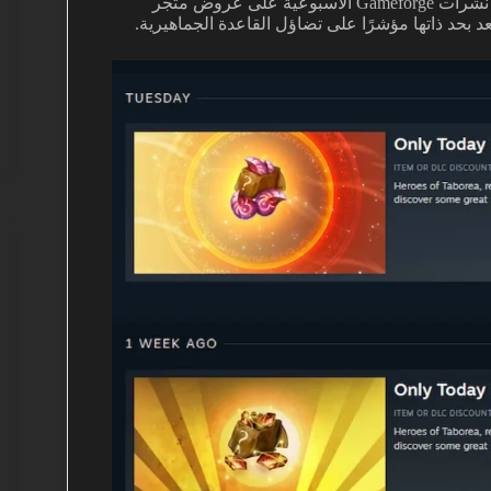
واحد ونسختين مُحسّنتين من مثيلات قديمة. خارج ذلك، اقتصرت نشرات Gameforge الأسبوعية على عروض متجر
د بحد ذاتها مؤشرًا على تضاؤل القاعدة الجماهيرية.