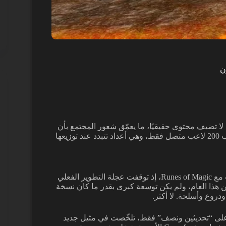
حدودة لا تضيف محتوى حقيقيًا، ما يعمّق شعور المجتمع بأن
المشروع في حالة سبات طويل. على ستيم يُسجَّل متوسط يقارب 200 لاعب متصل فقط، وهي أعداد تتبدد عند توزيعها
اللعبة التي بلا دعم منتظم محكومة بالذبول. هذا ما يبدو أنه يحدث مع Runes of Magic، إذ توقفت عجلة التطوير الفعلي
ن هذا العام، ولم يكن توسعة كبرى بقدر ما كان نسخة
روع وأسلحة. لا أكثر.
ا على “تحديثين ونصف” فقط، تلخّصت في مثيل جديد