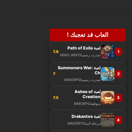
العاب قد تعجبك !
لعبة Path of Exile
7.8
1
صدرت رسميا
MMO-ARPG
لعبة Summoners War:
Ch
7
2
صدرت رسميا
MMORPG
لعبة Ashes of
Creation
7.5
3
متوقفة
MMORPG
لعبة Drakantos
4
مرحلة البيتا
MMORPG