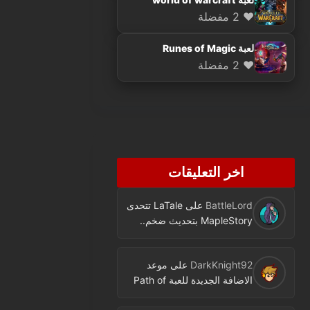
❤️ 2 مفضلة
لعبة Runes of Magic
❤️ 2 مفضلة
اخر التعليقات
BattleLord
على
LaTale تتحدى
MapleStory بتحديث ضخم..
فئة جديدة ومحتوى كثير
DarkKnight92
على
موعد
الاضافة الجديدة للعبة Path of
Exile اصبح معروفا