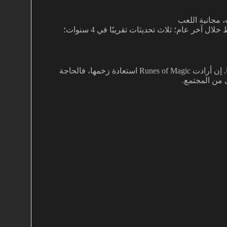
أهم المستجدات: مثيل مُعاد بتحدي أعلى وغنائم جديدة فقط خلال آخر عام؛ ثلاث تحديثات تقريبًا في 4 سنوات؛
المؤشرات الحالية توحي بمسار صامت أكثر من كونه إغلاقًا فوريًا. إن أرادت Runes of Magic استعادة زخمها، فالحاجة
 من المجتمع.