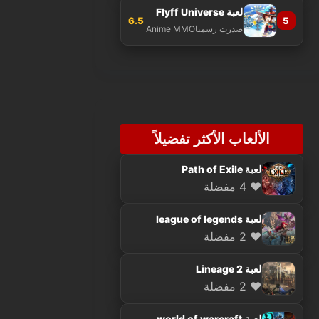
لعبة Flyff Universe
6.5
5
صدرت رسميا
Anime MMO
الألعاب الأكثر تفضيلاً
لعبة Path of Exile
❤️ 4 مفضلة
لعبة league of legends
❤️ 2 مفضلة
لعبة Lineage 2
❤️ 2 مفضلة
لعبة world of warcraft