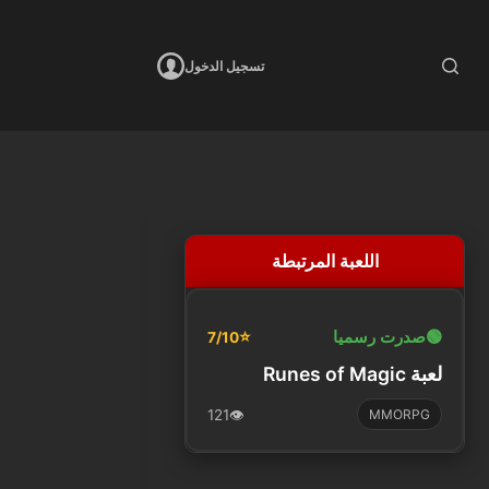
تسجيل الدخول
اللعبة المرتبطة
🟢
صدرت رسميا
⭐
7/10
لعبة Runes of Magic
121
👁️
MMORPG