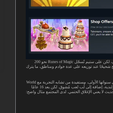
أما الأعداد فتعزّز الانطباع نفسه. لا توجد بيانات علنية من المُشغِّل، لكن على ستيم تُسجّل Runes of Magic نحو 200
ح شحيحًا عند توزيعه على عدة خوادم ومناطق، ما يترك
في 2009 وكانت بين أبرز ألعاب النوع في سنواتها الأولى، مستفيدة من تشابه التجربة مع World
of Warcraft، ونموذج اللعب المجاني، ودعم لغات متعددة بينها البولندية، إضافة إلى لُب لعب مُشوق. لكن بعد 16 عامًا
حديث لا يعني الإغلاق الحتمي. لدى المجتمع مثال واضح: