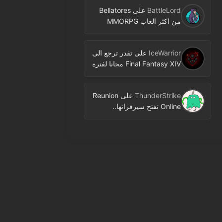
BattleLord
على
Bellatores
من اكثر العاب MMORPG
المنتظرة في 2026.. ومعلومات
جديدة عن الاختبارات وخطط
IceWarrior
على
تقدر ترجع الى
النشر
Final Fantasy XIV مجانا لفترة
محدودة عبر Free Login
Campaign
ThunderStrike
على
Reunion
Online تفتح سيرفراتها..
MMORPG جديدة بنمط 2D