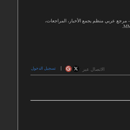
غفي بألعاب MMO دفعني لتأسيس MMOARAB - مرجع عربي منظم يجمع الأخبار، المراجعات،
تسجيل الدخول
الاتصال عبر