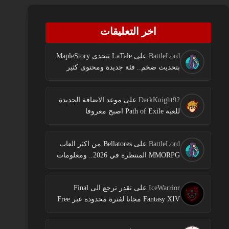
اخر التعليقات
BattleLord
على
LaTale تتحدى MapleStory
بتحديث ضخم.. فئة جديدة ومحتوى كثير
DarkKnight92
على
موعد الاضافة الجديدة
للعبة Path of Exile اصبح معروفا
BattleLord
على
Bellatores من اكثر العاب
MMORPG المنتظرة في 2026.. ومعلومات
جديدة عن الاختبارات وخطط النشر
IceWarrior
على
تقدر ترجع الى Final
Fantasy XIV مجانا لفترة محدودة عبر Free
Login Campaign