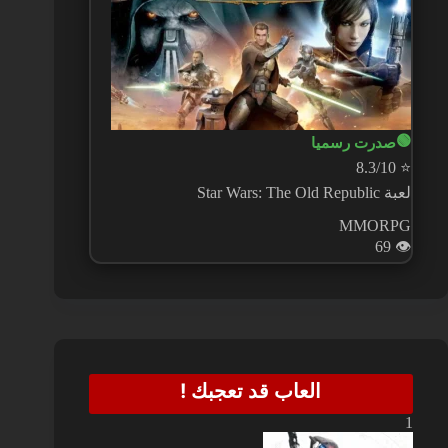
🟢
صدرت رسميا
8.3/10
⭐
لعبة Star Wars: The Old Republic
MMORPG
69
👁️
العاب قد تعجبك !
1