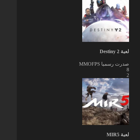
لعبة Destiny 2
صدرت رسميا
MMOFPS
8
2
لعبة MIR5