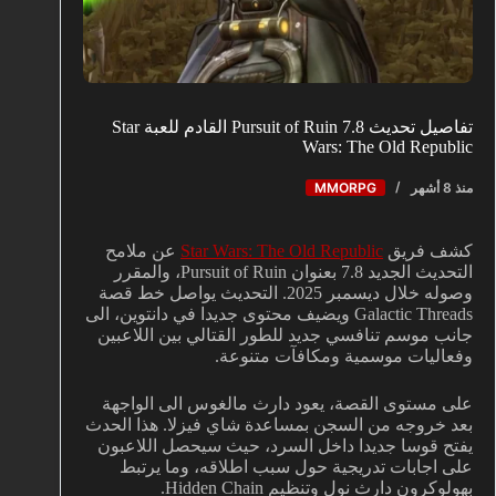
تفاصيل تحديث 7.8 Pursuit of Ruin القادم للعبة Star
Wars: The Old Republic
منذ 8 أشهر
MMORPG
كشف فريق
Star Wars: The Old Republic
عن ملامح
التحديث الجديد 7.8 بعنوان Pursuit of Ruin، والمقرر
وصوله خلال ديسمبر 2025. التحديث يواصل خط قصة
Galactic Threads ويضيف محتوى جديدا في دانتوين، الى
جانب موسم تنافسي جديد للطور القتالي بين اللاعبين
وفعاليات موسمية ومكافآت متنوعة.
على مستوى القصة، يعود دارث مالغوس الى الواجهة
بعد خروجه من السجن بمساعدة شاي فيزلا. هذا الحدث
يفتح قوسا جديدا داخل السرد، حيث سيحصل اللاعبون
على اجابات تدريجية حول سبب اطلاقه، وما يرتبط
بهولوكرون دارث نول وتنظيم Hidden Chain.