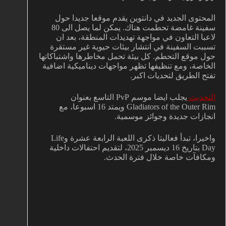
المحتوى الجديد في دانتوين يقدم موقعا جديدا حول
سفينة غامضة تحطمت هناك. يمكن لما يصل الى 80
لاعبا التعاون في مواجهة تهديدات المنطقة، بعد ان
تسببت السفينة في انتشار بيئات حيوية غير مستقرة
حول موقع التحطم. كل بيئة تحمل مخاطرها واشتباكاتها
الخاصة، ومع تنظيفها تظهر مواجهات ديناميكية اضافية
تفتح الطريق لتحديات اكبر.
التحديث
يجلب ايضا موسم PvP التاسع بعنوان
Gladiators of the Outer Rim ويمتد 16 اسبوعا، مع
انجازات جديدة وجوائز موسمية.
واخيرا، تبدأ فعاليتا ذكرى اللعبة الرابعة عشرة وLife
Day بتاريخ 16 ديسمبر 2025، لتقديم احتفالات داخلية
ومكافآت خاصة خلال فترة الحدث.