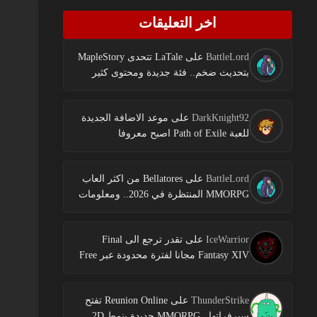
اخر التعليقات
BattleLord
على
LaTale تتحدى MapleStory
بتحديث ضخم.. فئة جديدة ومحتوى كثير
DarkKnight92
على
موعد الاضافة الجديدة
للعبة Path of Exile اصبح معروفا
BattleLord
على
Bellatores من اكثر العاب
MMORPG المنتظرة في 2026.. ومعلومات
جديدة عن الاختبارات وخطط النشر
IceWarrior
على
تقدر ترجع الى Final
Fantasy XIV مجانا لفترة محدودة عبر Free
Login Campaign
ThunderStrike
على
Reunion Online تفتح
سيرفراتها.. MMORPG جديدة بنمط 2D