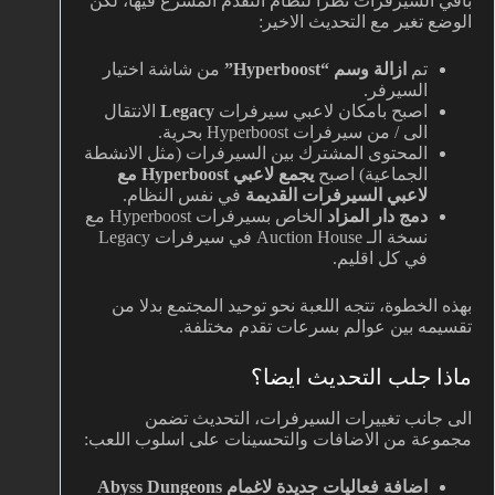
باقي السيرفرات نظرا لنظام التقدم المسرع فيها، لكن
الوضع تغير مع التحديث الاخير:
تم
ازالة وسم “Hyperboost”
من شاشة اختيار
السيرفر.
اصبح بامكان لاعبي سيرفرات
Legacy
الانتقال
الى / من سيرفرات Hyperboost بحرية.
المحتوى المشترك بين السيرفرات (مثل الانشطة
الجماعية) اصبح
يجمع لاعبي Hyperboost مع
لاعبي السيرفرات القديمة
في نفس النظام.
دمج دار المزاد
الخاص بسيرفرات Hyperboost مع
نسخة الـ Auction House في سيرفرات Legacy
في كل اقليم.
بهذه الخطوة، تتجه اللعبة نحو توحيد المجتمع بدلا من
تقسيمه بين عوالم بسرعات تقدم مختلفة.
ماذا جلب التحديث ايضا؟
الى جانب تغييرات السيرفرات، التحديث تضمن
مجموعة من الاضافات والتحسينات على اسلوب اللعب:
اضافة فعاليات جديدة لاغمام Abyss Dungeons