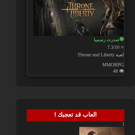
🟢
صدرت رسميا
7.3/10
⭐
لعبة Throne and Liberty
MMORPG
48
👁️
العاب قد تعجبك !
1