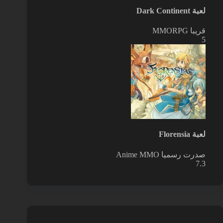
لعبة Dark Continent
قريبا
MMORPG
5
لعبة Florensia
صدرت رسميا
Anime MMO
7.3