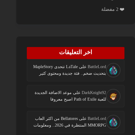
❤️ 2 مفضلة
اخر التعليقات
BattleLord
على
LaTale تتحدى MapleStory
بتحديث ضخم.. فئة جديدة ومحتوى كثير
DarkKnight92
على
موعد الاضافة الجديدة
للعبة Path of Exile اصبح معروفا
BattleLord
على
Bellatores من اكثر العاب
MMORPG المنتظرة في 2026.. ومعلومات
جديدة عن الاختبارات وخطط النشر