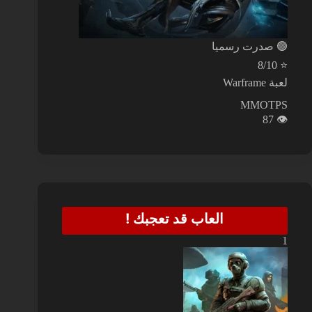
🟢
صدرت رسميا
8/10
⭐
لعبة Warframe
MMOTPS
87
👁️
العاب قد تعجبك !
1