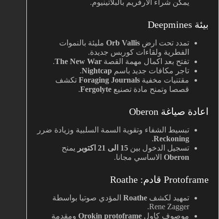
يمكن شراء الارفريم بالبلاتينيوم.
بيئة Deepmines
تمدد تحت ارض
Orb Vallis
مليئة بالنموات
الفطرية ولقاءات كوربس جديدة.
تفتح بعد اكمال مهمة القصة
The New War
.
تاجر مكافات جديد باسم
Nightcap
.
مقتنيات مخفية
Foraging Journals
تكشف
قصصا وتمنح مادة تصنيع
Fergolyte
.
اعادة صياغة Oberon
تبسيط الشفاء وتقوية السمة السلبية وزيادة ضرر
.
Reckoning
تسجيل الدخول بين
15 الى 21 اكتوبر
يمنح
Oberon
الاساسي مجانا.
Protoframe قادم: Roathe
تمهيد لكشف
Roathe
المؤدي صوتيا بواسطة
Rene Zagger.
موصوف كاول
Orokin protoframe
ومقدمة