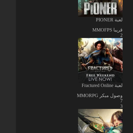
لعبة PIONER
قريبا
MMOFPS
2
لعبة Fractured Online
وصول مبكر
MMORPG
7
3