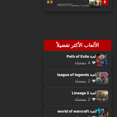
8.5
5
صدرت رسميا
MMOFPS
الألعاب الأكثر تفضيلاً
لعبة Path of Exile
❤️ 4 مفضلة
لعبة league of legends
❤️ 2 مفضلة
لعبة Lineage 2
❤️ 2 مفضلة
لعبة world of warcraft