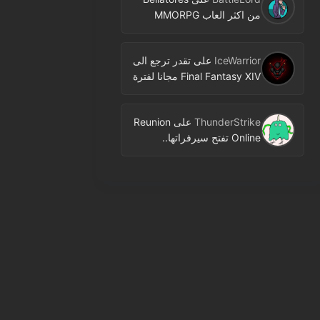
من اكثر العاب MMORPG
المنتظرة في 2026.. ومعلومات
جديدة عن الاختبارات وخطط
IceWarrior
على
تقدر ترجع الى
النشر
Final Fantasy XIV مجانا لفترة
محدودة عبر Free Login
Campaign
ThunderStrike
على
Reunion
Online تفتح سيرفراتها..
MMORPG جديدة بنمط 2D