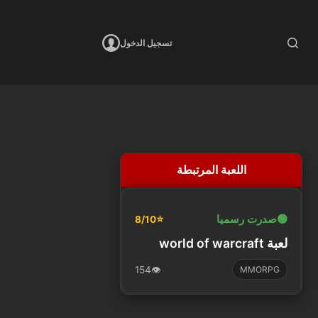
تسجيل الدخول
اللعبة المرتبطة
🟢
صدرت رسميا
⭐
8/10
لعبة world of warcraft
154
👁️
MMORPG