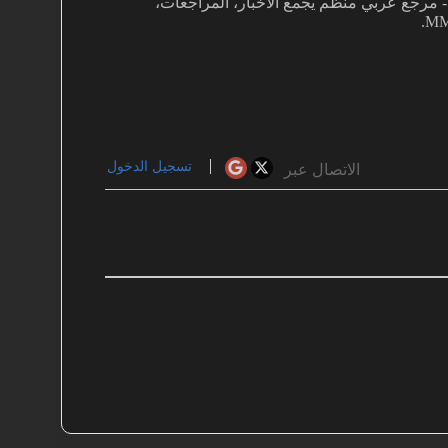
غفي بألعاب MMO دفعني لتأسيس MMOARAB - مرجع عربي منظم يجمع الأخبار، المراجعات،
تسجيل الدخول
الاتصال عبر