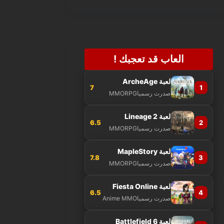
العاب قد تعجبك !
لعبة ArcheAge
7
1
صدرت رسميا
MMORPG
لعبة Lineage 2
6.5
2
صدرت رسميا
MMORPG
لعبة MapleStory
7.8
3
صدرت رسميا
MMORPG
لعبة Fiesta Online
6.5
4
صدرت رسميا
Anime MMO
لعبة Battlefield 6