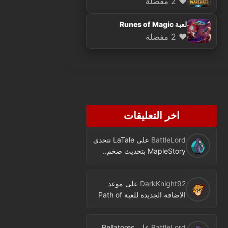
❤️ 2 مفضلة
لعبة Runes of Magic
❤️ 2 مفضلة
اخر التعليقات
BattleLord
على
LaTale تتحدى
MapleStory بتحديث ضخم..
فئة جديدة ومحتوى كثير
DarkKnight92
على
موعد
الاضافة الجديدة للعبة Path of
Exile اصبح معروفا
BattleLord
على
Bellatores