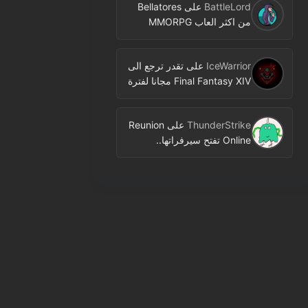
BattleLord
على
Bellatores
من اكثر العاب MMORPG
المنتظرة في 2026.. ومعلومات
جديدة عن الاختبارات وخطط
IceWarrior
على
تقدر ترجع الى
النشر
Final Fantasy XIV مجانا لفترة
محدودة عبر Free Login
Campaign
ThunderStrike
على
Reunion
Online تفتح سيرفراتها..
MMORPG جديدة بنمط 2D