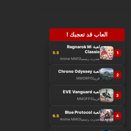
العاب قد تعجبك !
لعبة Ragnarok M:
Classic
5.5
1
صدرت رسميا
Anime MMO
لعبة Chrono Odyssey
2
قريبا
MMORPG
لعبة EVE Vanguard
3
قريبا
MMOFPS
لعبة Blue Protocol
6.5
4
صدرت رسميا
Anime MMO