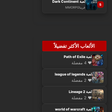
لعبة Dark Continent
5
قريبا
MMORPG
الألعاب الأكثر تفضيلاً
لعبة Path of Exile
❤️ 4 مفضلة
لعبة league of legends
❤️ 2 مفضلة
لعبة Lineage 2
❤️ 2 مفضلة
لعبة world of warcraft