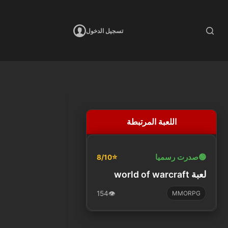
تسجيل الدخول
اللعبة المرتبطة
🟢
صدرت رسميا
⭐
8/10
لعبة world of warcraft
154
👁️
MMORPG