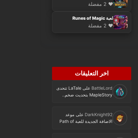
❤️ 2 مفضلة
لعبة Runes of Magic
❤️ 2 مفضلة
اخر التعليقات
BattleLord
على
LaTale تتحدى
MapleStory بتحديث ضخم..
فئة جديدة ومحتوى كثير
DarkKnight92
على
موعد
الاضافة الجديدة للعبة Path of
Exile اصبح معروفا