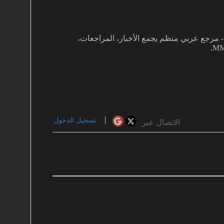
غفي بألعاب MMO دفعني لتأسيس MMOARAB - مرجع عربي منظم يجمع الأخبار، المراجعات،
تسجيل الدخول
الاتصال عبر