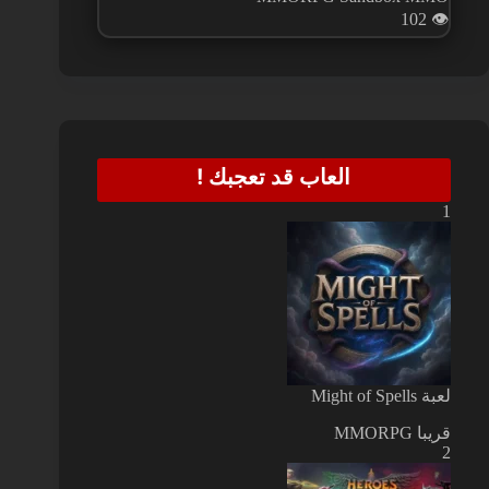
102
👁️
العاب قد تعجبك !
1
لعبة Might of Spells
قريبا
MMORPG
2