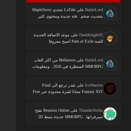
BattleLord
على
LaTale تتحدى MapleStory
بتحديث ضخم.. فئة جديدة ومحتوى كثير
DarkKnight92
على
موعد الاضافة الجديدة
للعبة Path of Exile اصبح معروفا
BattleLord
على
Bellatores من اكثر العاب
MMORPG المنتظرة في 2026.. ومعلومات
جديدة عن الاختبارات وخطط النشر
IceWarrior
على
تقدر ترجع الى Final
Fantasy XIV مجانا لفترة محدودة عبر Free
Login Campaign
ThunderStrike
على
Reunion Online تفتح
سيرفراتها.. MMORPG جديدة بنمط 2D