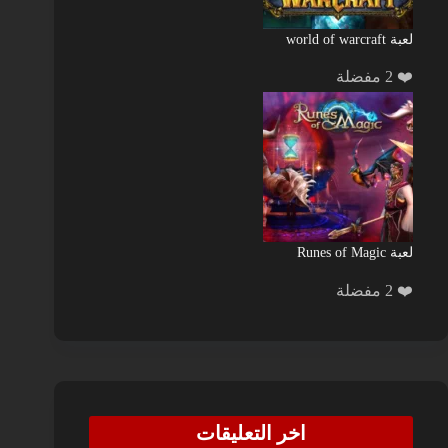
لعبة world of warcraft
❤️ 2 مفضلة
لعبة Runes of Magic
❤️ 2 مفضلة
اخر التعليقات