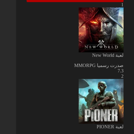
1
لعبة New World
صدرت رسميا
MMORPG
7.3
2
لعبة PIONER