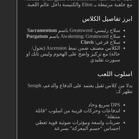
مع خلفية مرتبطة بـ Elion والكنيسة داخل عالم اللعبة.
ابرز تفاصيل الكلاس
سلاح رئيسي: Greatsword باسم
Sacramentum
سلاح Awakening: Greatsword باسم
Purgatum
سلاح فرعي:
Clavis
الكلاس مصنف ضمن نمط Ascension (تحول/
حالة) مع تركيز واضح على الهجوم وليس تانك او
سبورت تقليدي
اسلوب اللعب
بدلا من كلاس ثقيل يعتمد على الدفاع والدعم، Seraph
تظهر كـ:
DPS سريع وحاد
اندفاعات وحركات قريبة من اسلوب “قاتلة
متنقلة”
ضربات واسعة ومؤثرات ضوئية قوية تعطي
احساس “حسم المعركة” بسرعة