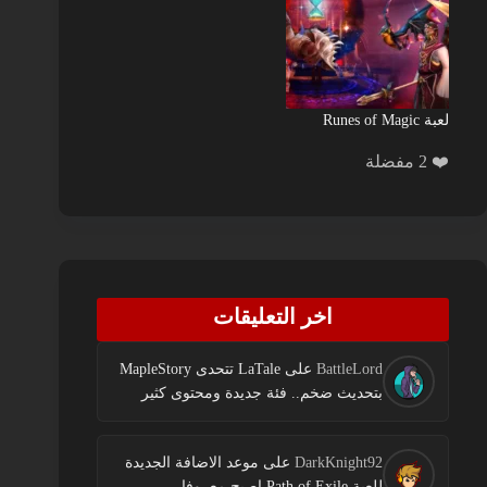
لعبة Runes of Magic
❤️ 2 مفضلة
اخر التعليقات
BattleLord
على
LaTale تتحدى MapleStory
بتحديث ضخم.. فئة جديدة ومحتوى كثير
DarkKnight92
على
موعد الاضافة الجديدة
للعبة Path of Exile اصبح معروفا