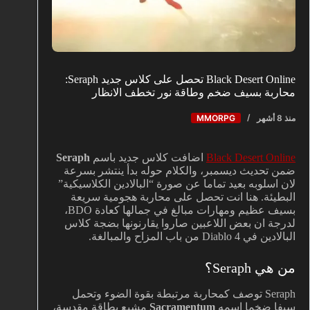
Black Desert Online تحصل على كلاس جديد Seraph:
محاربة بسيف ضخم وطاقة نور تخطف الانظار
منذ 8 أشهر
MMORPG
Black Desert Online
اضافت كلاس جديد باسم
Seraph
ضمن تحديث ديسمبر، والكلام حوله بدأ ينتشر بسرعة
لان اسلوبه بعيد تماما عن صورة “البالادين الكلاسيكية”
البطيئة. هنا انت تحصل على محاربة هجومية سريعة
بسيف عظيم ومهارات مبالغ في جمالها كعادة BDO،
لدرجة ان بعض اللاعبين صاروا يقارنونها بضجة كلاس
البالادين في Diablo 4 من باب المزاح والمبالغة.
من هي Seraph؟
Seraph توصف كمحاربة مرتبطة بقوة الضوء وتحمل
سيفا ضخما اسمه
Sacramentum
مشبع بطاقة مقدسة،