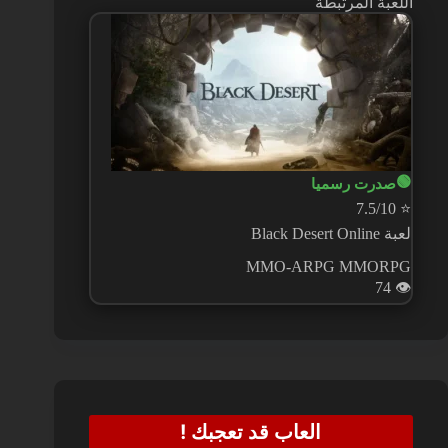
اللعبة المرتبطة
🟢
صدرت رسميا
7.5/10
⭐
لعبة Black Desert Online
MMO-ARPG
MMORPG
74
👁️
العاب قد تعجبك !