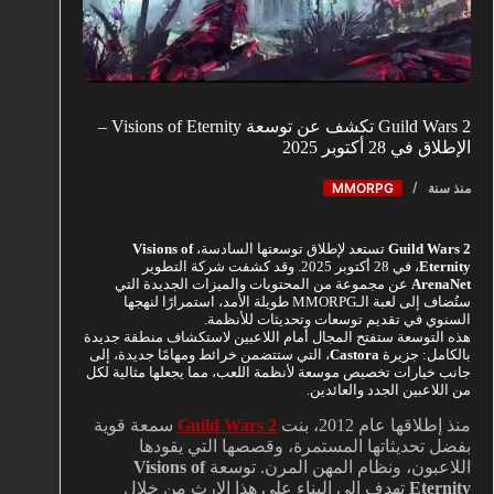
Guild Wars 2 تكشف عن توسعة Visions of Eternity –
الإطلاق في 28 أكتوبر 2025
منذ سنة
MMORPG
Guild Wars 2
تستعد لإطلاق توسعتها السادسة،
Visions of
Eternity
، في 28 أكتوبر 2025. وقد كشفت شركة التطوير
ArenaNet
عن مجموعة من المحتويات والميزات الجديدة التي
ستُضاف إلى لعبة الـMMORPG طويلة الأمد، استمرارًا لنهجها
السنوي في تقديم توسعات وتحديثات للأنظمة.
هذه التوسعة ستفتح المجال أمام اللاعبين لاستكشاف منطقة جديدة
بالكامل: جزيرة
Castora
، التي ستتضمن خرائط ومهامًا جديدة، إلى
جانب خيارات تخصيص موسعة لأنظمة اللعب، مما يجعلها مثالية لكل
من اللاعبين الجدد والعائدين.
منذ إطلاقها عام 2012، بنت
Guild Wars 2
سمعة قوية
بفضل تحديثاتها المستمرة، وقصصها التي يقودها
اللاعبون، ونظام المهن المرن. توسعة
Visions of
Eternity
تهدف إلى البناء على هذا الإرث من خلال