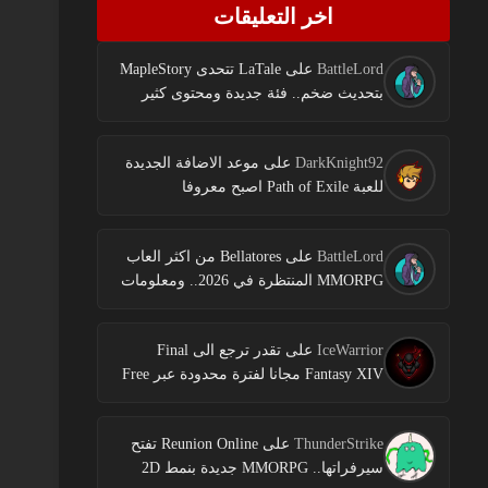
اخر التعليقات
BattleLord
على
LaTale تتحدى MapleStory
بتحديث ضخم.. فئة جديدة ومحتوى كثير
DarkKnight92
على
موعد الاضافة الجديدة
للعبة Path of Exile اصبح معروفا
BattleLord
على
Bellatores من اكثر العاب
MMORPG المنتظرة في 2026.. ومعلومات
جديدة عن الاختبارات وخطط النشر
IceWarrior
على
تقدر ترجع الى Final
Fantasy XIV مجانا لفترة محدودة عبر Free
Login Campaign
ThunderStrike
على
Reunion Online تفتح
سيرفراتها.. MMORPG جديدة بنمط 2D