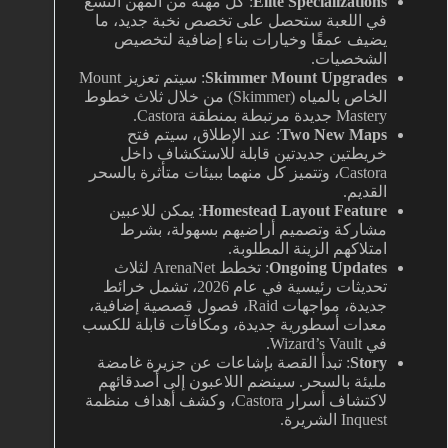
Elite Specializations
: كل مهنة من المهن التسع
في اللعبة ستحصل على تخصص نخبة جديد، ما
يضيف عمقًا وخيارات بناء إضافية لتخصيص
الشخصيات.
Skimmer Mount Upgrades
: سيتم تعزيز Mount
الخاص بالمياه (Skimmer) من خلال ثلاث خطوط
Mastery جديدة مرتبطة بمنطقة Castora.
Two New Maps
: عند الإطلاق، سيتم فتح
خريطتين جديدتين قابلة للاستكشاف داخل
Castora، وتتميز كل منهما ببيئات متأثرة بالسحر
القديم.
Homestead Layout Feature
: يمكن للاعبين
مشاركة وتصميم أراضيهم بسهولة، بشرط
امتلاكهم الزينة المطلوبة.
Ongoing Updates
: تخطط ArenaNet لثلاث
تحديثات رئيسية في عام 2026، تشمل خرائط
جديدة، مواجهات Raid، فصول قصصية إضافية،
معدات أسطورية جديدة، ومكافآت قابلة للكسب
في Wizard’s Vault.
Story
: تبدأ القصة بإشاعات عن جزيرة غامضة
مليئة بالسحر. سينضم اللاعبون إلى أصدقائهم
لاكتشاف أسرار Castora، وكشف أهداف منظمة
Inquest الشريرة.