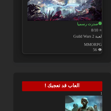
🟢
صدرت رسميا
8/10
⭐
لعبة Guild Wars 2
MMORPG
56
👁️
العاب قد تعجبك !
1