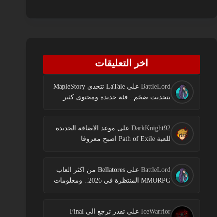
اخر التعليقات
BattleLord
على
LaTale تتحدى MapleStory
بتحديث ضخم.. فئة جديدة ومحتوى كثير
DarkKnight92
على
موعد الاضافة الجديدة
للعبة Path of Exile اصبح معروفا
BattleLord
على
Bellatores من اكثر العاب
MMORPG المنتظرة في 2026.. ومعلومات
جديدة عن الاختبارات وخطط النشر
IceWarrior
على
تقدر ترجع الى Final