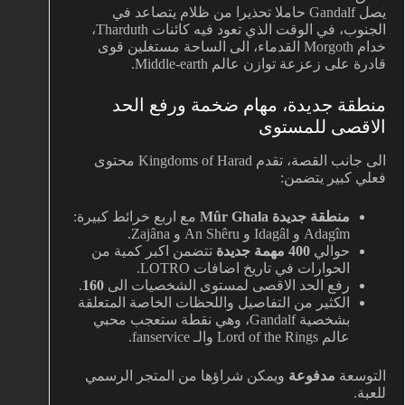
يصل Gandalf حاملا تحذيرا من ظلام يتصاعد في
الجنوب، في الوقت الذي تعود فيه كائنات Tharduth،
خدام Morgoth القدماء، الى الساحة مستغلين قوى
قادرة على زعزعة توازن عالم Middle-earth.
منطقة جديدة، مهام ضخمة ورفع الحد
الاقصى للمستوى
الى جانب القصة، تقدم Kingdoms of Harad محتوى
فعلي كبير يتضمن:
منطقة جديدة Mûr Ghala
مع اربع خرائط كبيرة:
Adagîm و Idagâl و An Shêru و Zajâna.
حوالي
400 مهمة جديدة
تتضمن اكبر كمية من
الحوارات في تاريخ اضافات LOTRO.
رفع الحد الاقصى لمستوى الشخصيات الى
160
.
الكثير من التفاصيل واللحظات الخاصة المتعلقة
بشخصية Gandalf، وهي نقطة ستعجب محبي
عالم Lord of the Rings والـ fanservice.
التوسعة
مدفوعة
ويمكن شراؤها من المتجر الرسمي
للعبة.