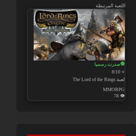
اللعبة المرتبطة
🟢
صدرت رسميا
8/10
⭐
لعبة The Lord of the Rings
MMORPG
78
👁️