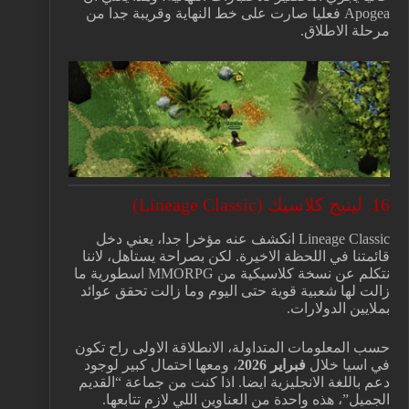
Apogea فعليا صارت على خط النهاية وقريبة جدا من
مرحلة الاطلاق.
16. لينيج كلاسيك (Lineage Classic)
Lineage Classic انكشف عنه مؤخرا جدا، يعني دخل
قائمتنا في اللحظة الاخيرة. لكن بصراحة يستاهل، لاننا
نتكلم عن نسخة كلاسيكية من MMORPG اسطورية ما
زالت لها شعبية قوية حتى اليوم وما زالت تحقق عوائد
بملايين الدولارات.
حسب المعلومات المتداولة، الانطلاقة الاولى راح تكون
في اسيا خلال
فبراير 2026
، ومعها احتمال كبير لوجود
دعم باللغة الانجليزية ايضا. اذا كنت من جماعة “القديم
الجميل”، هذه واحدة من العناوين اللي لازم تتابعها.