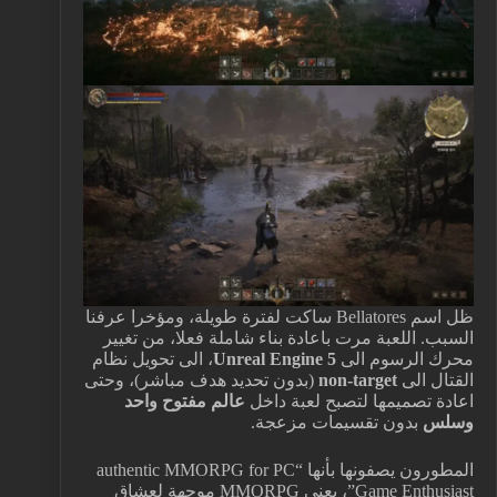
ظل اسم Bellatores ساكت لفترة طويلة، ومؤخرا عرفنا
السبب. اللعبة مرت باعادة بناء شاملة فعلا، من تغيير
محرك الرسوم الى
Unreal Engine 5
، الى تحويل نظام
القتال الى
non-target
(بدون تحديد هدف مباشر)، وحتى
اعادة تصميمها لتصبح لعبة داخل
عالم مفتوح واحد
وسلس
بدون تقسيمات مزعجة.
المطورون يصفونها بأنها “authentic MMORPG for PC
Game Enthusiast”، يعني MMORPG موجهة لعشاق