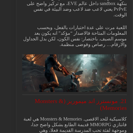
بنكهة sandbox داخل عالم EVE، مع تركيز واضح على
PvPvE يعني لاعب ضد لاعب وضد البيئة في نفس
الوقت.
اللعبة مرت على عدة اختبارات بالفعل، وبحسب
المعلومات المتاحة فالاصدار “مؤكد” انه يكون بعد
موسم الصيف. باختصار: نفس الكون، لكن بدل الجداول
والارقام… رصاص وفوضى منظمة.
21. مونسترز اند ميموريز (Monsters &
Memories)
كلاسيكية للحد الاقصى. Monsters & Memories هي لعبة
فانتازي MMORPG قديمة الطابع بشكل واضح جدا،
وموجهة لفئة تحب المدرسة القديمة فعلا، وهي