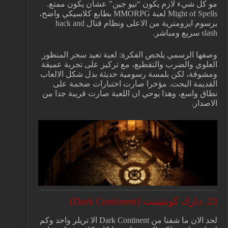
مو كل شيء لازم يكون “نيو جين” عشان يكون ممتع.
Might of Spells لعبة MMORPG بطابع كلاسيكي واضح،
برسوم ايزومترية من الاعلى ونظام قتال hack and
slash سريع ومباشر.
وصفها الرسمي يلخص الفكرة: لعبة تعيد سحر المنظور
العلوي والضرب والتقطيع، مع تركيز على تجربة عميقة
ومشوقة، لكن بلمسة رسومية حديثة بدل شكل الالعاب
القديمة البحت. مؤخرا صارت اختبارات ضخمة على
نطاق واسع، وهذا يوحي ان اللعبة صارت قريبة جدا من
الاصدار.
23. دارك كونتيننت (Dark Continent)
لحد الان ما شفنا من Dark Continent الا تريلر واحد وكم