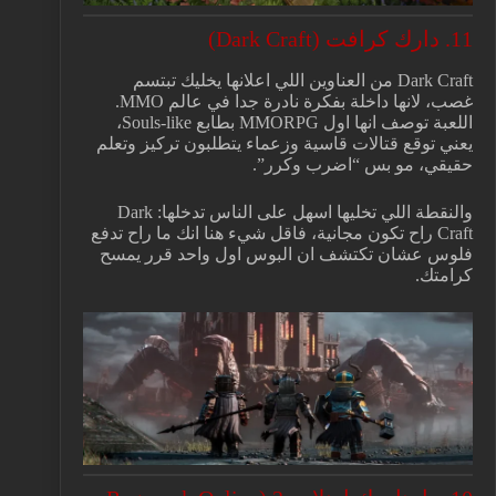
11. دارك كرافت (Dark Craft)
Dark Craft من العناوين اللي اعلانها يخليك تبتسم
غصب، لانها داخلة بفكرة نادرة جدا في عالم MMO.
اللعبة توصف انها اول MMORPG بطابع Souls-like،
يعني توقع قتالات قاسية وزعماء يتطلبون تركيز وتعلم
حقيقي، مو بس “اضرب وكرر”.
والنقطة اللي تخليها اسهل على الناس تدخلها: Dark
Craft راح تكون مجانية، فاقل شيء هنا انك ما راح تدفع
فلوس عشان تكتشف ان البوس اول واحد قرر يمسح
كرامتك.