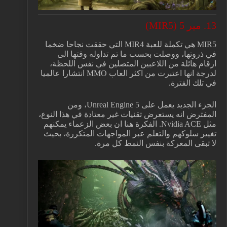
13. مير 5 (MIR5)
MIR5 هي تكملة للعبة MIR4 التي حققت نجاحا ضخما
في ذروتها، ووصلت بحسب ما تم تداوله وقتها الى
ارقام هائلة من اللاعبين المتصلين في نفس اللحظة،
لدرجة انها اعتبرت من اكثر العاب MMO انتشارا عالميا
في تلك الفترة.
الجزء الجديد يعمل على Unreal Engine 5، ومن
المفترض انه يستعرض تقنيات غير معتادة في هذا النوع،
مثل Nvidia ACE. الفكرة هنا ان بعض الزعماء يمكنهم
تغيير سلوكهم والتعلم عبر المواجهات المتكررة، بحيث
لا تبقى المعركة بنفس النمط كل مرة.