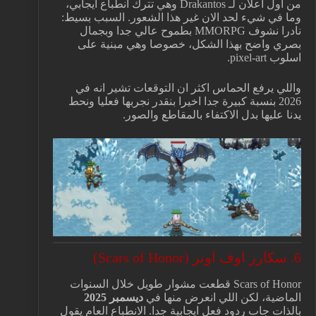
من اول اعلان لـ Drakantos وهي تترك انطباع ايجابي،
وما في شيء لحد الان غير هذا الشعور. السبب بسيط:
نادرا نشوف MMORPG بطموح عالي جدا وبجمال
بصري واضح بهذا الشكل، خصوصا وهي مبنية على
اسلوب pixel-art.
واللي يرفع الحماس اكثر ان التوقعات تشير انه في
2026 بنسبة كبيرة جدا اخيرا بنقدر نجربها فعليا ونحط
يدنا عليها بدل الاكتفاء بالمقاطع والصور.
6. سكارز اوف اونر (Scars of Honor)
Scars of Honor قطعت مشوار طويل خلال السنوات
الماضية، لكن اللي انعرض منها في
ديسمبر 2025
بالذات جاب ردود فعل ايجابية جدا. الانطباع العام يقول