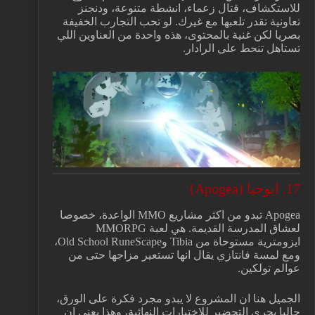
للاستكشاف، قتال زعماء، انشطة متنوعة، ودنجنز
تعاونية تقدر تلعبها مع غيرك. لو تحب التجارب الخفيفة
بصريا لكن غنية بالمحتوى، هذه واحدة من العناوين اللي
تستاهل تنحط على الرادار.
17. ابوجيا (Apogea)
Apogea تبدو من اكثر مشاريع MMO الواعدة، خصوصا
لعشاق المدرسة القديمة. هي لعبة MMORPG
ايزومترية مستوحاة من Tibia وOld School RuneScape،
ومع لمسة فانتازي يقال انها تستعير مزاجها حتى من
عوالم تولكين.
الجميل هنا ان المشروع لا يبدو مجرد فكرة على الورق،
حاليا يجري التحضير للاختبارات النهائية، وهذا يعني ان