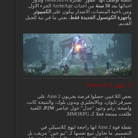
احداثها بعد
50 سنة
من احداث ArcheAge الجزء الاول.
ومن ناحية المنصات، الاصدار بيكون على
الكمبيوتر
و
اجهزة الكونسول الجديدة فقط
، يعني ما في نية للجيل
القديم.
2. ايون 2 (Aion 2)
بعض اللاعبين حصلوا فرصة يجربون Aion 2 على
سيرفر تايوان، وبالانجليزي وبدون بلوك، والنتيجة كانت
واضحة: رغم وجود “جدل” حول عناصر
P2W
، اللعبة
طلعت ممتعة فعلا كـ MMORPG.
نقطة قوة Aion 2 انها راجعة لنهج كلاسيكي في
التصميم. ما تحاول تبيع نفسها كـ “نيو جين” مزيف، بل