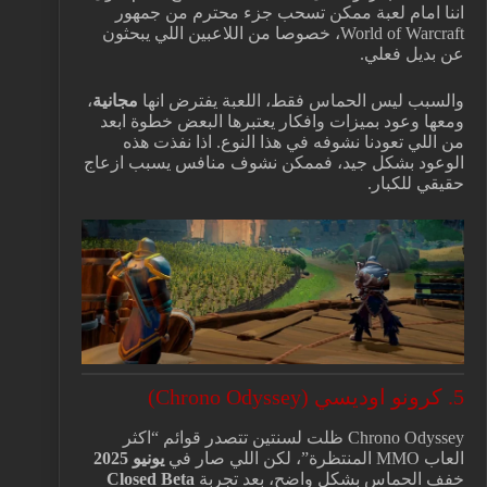
اننا امام لعبة ممكن تسحب جزء محترم من جمهور
World of Warcraft، خصوصا من اللاعبين اللي يبحثون
عن بديل فعلي.
والسبب ليس الحماس فقط، اللعبة يفترض انها
مجانية
،
ومعها وعود بميزات وافكار يعتبرها البعض خطوة ابعد
من اللي تعودنا نشوفه في هذا النوع. اذا نفذت هذه
الوعود بشكل جيد، فممكن نشوف منافس يسبب ازعاج
حقيقي للكبار.
5. كرونو اوديسي (Chrono Odyssey)
Chrono Odyssey ظلت لسنتين تتصدر قوائم “اكثر
العاب MMO المنتظرة”، لكن اللي صار في
يونيو 2025
خفف الحماس بشكل واضح، بعد تجربة
Closed Beta