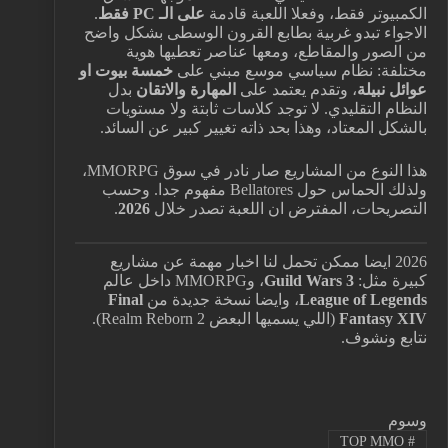
الكمبيوتر فقط، وفعلا اللعبة قادمة
على الـ PC فقط
.
الاجواء تبدو غربية بطابع القرون الوسطى بشكل واضح
من الصور والمقاطع، ومعها عناصر تعطيها هوية
مختلفة: نظام سياسي موسع مبني على
خمسة بيوت او
عوائل نبيلة
، وتقدم يعتمد على
المهارة والاتقان
بدل
النظام التقليدي. لا توجد كلاسات ثابتة ولا مستويات
بالشكل المعتاد، وهذا بحد ذاته تغيير كبير عن السائد.
هذا النوع من المشاريع صار نادر في سوق MMORPG،
ولذلك الحماس حول Bellatores مفهوم جدا. وحسب
التصريحات، المفترض ان اللعبة تصدر خلال
2026
.
2026 ايضا ممكن تحمل لنا اخبار مهمة عن مشاريع
كبيرة مثل:
Guild Wars 3
، وMMORPG داخل عالم
League of Legends
، وايضا نسخة جديدة من
Final
Fantasy XIV
(اللي يسميها البعض Realm Reborn 2).
نتابع ونشوف.
وسوم
TOP MMO
#