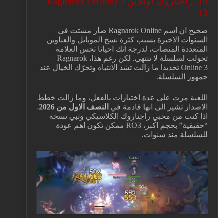
10. راجناروك اونلاين 3 (Ragnarok Online
3)
صحيح ان اسم Ragnarok Online صار مشتت في
السنوات الاخيرة بسبب كثرة نسخ الموبايل والعناوين
المتعددة المنصات، لدرجة انك احيانا تحس العلامة
تحولت لسلسلة لا تنتهي. لكن رغم هذا، Ragnarok
Online 3 تحديدا ما زالت تشد الانتباه وتحرّك الخيال عند
جمهور السلسلة.
اللعبة مرت على عدة اختبارات بالفعل، وما زالت خطط
الاصدار تشير الى انها قادمة في
النصف الاول من 2026
.
اذا كنت من محبي راجناروك الكلاسيكي وتبي نسخة
“حقيقية” بحجم اكبر، RO3 ممكن تكون اهم عودة
للسلسلة منذ سنوات.