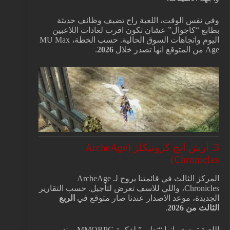
وفي نفس الوقت، اللعبة راح تضيف وظائف حديثة
بطابع “كاجوال” عشان تكون اقرب لعادات اللاعبين
اليوم واتجاهات السوق الحالية. حسب الخطة، MU Max
Age من المتوقع انها تصدر خلال
2026
.
3. ارش ايج كرونيكلز (ArcheAge
Chronicles)
المركز الثالث في قائمتنا يروح لـ ArcheAge
Chronicles، واللي للاسف تعرض لتأجيل. حسب التقارير
الجديدة، موعد الاصدار عندنا صار متوقع في
الربع
الثالث من 2026
.
اللعبة توصف انها “تطور” لفكرة MMORPG، وتدور