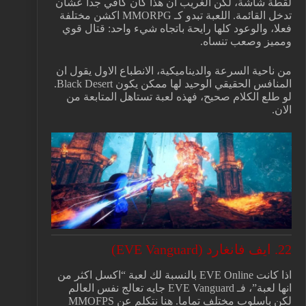
لقطة شاشة، لكن الغريب ان هذا كان كافي جدا عشان
تدخل القائمة. اللعبة تبدو كـ MMORPG اكشن مختلفة
فعلا، والوعود كلها رايحة باتجاه شيء واحد: قتال قوي
ومميز وصعب تنساه.
من ناحية السرعة والديناميكية، الانطباع الاول يقول ان
المنافس الحقيقي الوحيد لها ممكن يكون Black Desert.
لو طلع الكلام صحيح، فهذه لعبة تستاهل المتابعة من
الان.
22. ايف فانغارد (EVE Vanguard)
اذا كانت EVE Online بالنسبة لك لعبة “اكسل اكثر من
انها لعبة”، فـ EVE Vanguard جايه تعالج نفس العالم
لكن باسلوب مختلف تماما. هنا نتكلم عن MMOFPS