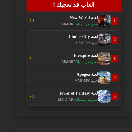
العاب قد تعجبك !
لعبة New World
7.3
1
صدرت رسميا
MMORPG
لعبة Cinder City
2
قريبا
MMOFPS
لعبة Eterspire
7
3
صدرت رسميا
MMORPG
لعبة Apogea
4
قريبا
MMORPG
لعبة Tower of Fantasy
7.3
5
صدرت رسميا
MMO-ARPG