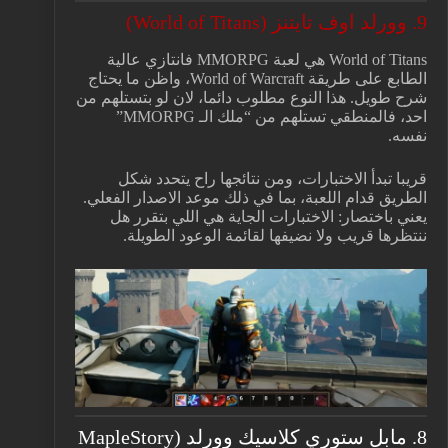
9. وورلد اوف تايتنز (World of Titans)
World of Titans هي لعبة MMORPG فانتازي عالية
الطابع على طريقة World of Warcraft، واظن ما يحتاج
شرح طويل. هذا النوع مطلوب دائما، لان لو بتستلهم من
احد، فالمنطقي تستلهم من “ملك الـ MMORPG”
نفسه.
قريبا تبدأ الاختبارات، ومن نتائجها راح يتحدد شكل
الطريق قدام اللعبة، بما في ذلك موعد الاصدار الفعلي.
يعني باختصار: الاختبارات الجاية هي اللي بتقرر هل
ننتظرها قريب ولا نضيفها لقائمة الوعود الطويلة.
8. مابل ستوري كلاسيك وورلد (MapleStory