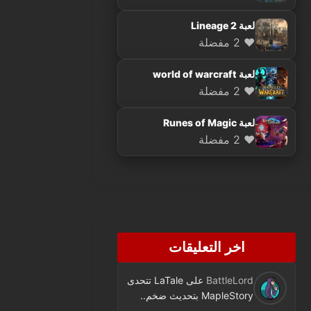
لعبة Lineage 2
❤️ 2 مفضلة
لعبة world of warcraft
❤️ 2 مفضلة
لعبة Runes of Magic
❤️ 2 مفضلة
اخر التعليقات
BattleLord
على
LaTale تتحدى
MapleStory بتحديث ضخم..
فئة جديدة ومحتوى كثير