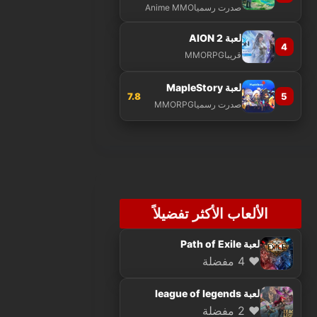
صدرت رسميا
Anime MMO
لعبة AION 2
4
قريبا
MMORPG
لعبة MapleStory
7.8
5
صدرت رسميا
MMORPG
الألعاب الأكثر تفضيلاً
لعبة Path of Exile
❤️ 4 مفضلة
لعبة league of legends
❤️ 2 مفضلة