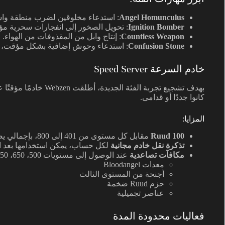
Angel Homunculus
: استدعاء مخلوقين لضرب منطقة واس
Ignition Bomber
: تحويل الصخور إلى انفجارات سحرية مؤث
Countless Weapon
: إنتاج وابل من المقذوفات من الهواء.
Confusion Stone
: استدعاء وحوش إضافية بشكل مؤقت، لت
خادم السرعة Speed Server
بهدف تشجيع تجربة الفئة 
كانوا جددًا أو قدامى.
المزايا:
100 Ruud
مقابل كل مستوى من 401 إلى 800، بإجمالي يصل إلى 40,000 Ruud.
تذكرة نقل خادم مجانية
لكل حساب، يمكن استخدامها بعد الا
مكافآت تصاعدية
عند الوصول إلى مستويات 500، 650، 750، و800، تشمل:
معدات Bloodangel
أجنحة من المستوى الثالث
حزم Ruud ضخمة
عناصر تجميلية
فعاليات محدودة المدة