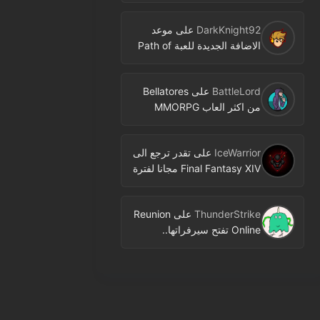
DarkKnight92
على
موعد
الاضافة الجديدة للعبة Path of
Exile اصبح معروفا
BattleLord
على
Bellatores
من اكثر العاب MMORPG
المنتظرة في 2026.. ومعلومات
جديدة عن الاختبارات وخطط
IceWarrior
على
تقدر ترجع الى
النشر
Final Fantasy XIV مجانا لفترة
محدودة عبر Free Login
Campaign
ThunderStrike
على
Reunion
Online تفتح سيرفراتها..
MMORPG جديدة بنمط 2D