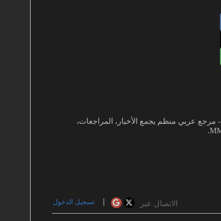
غفي بألعاب MMO دفعني لتأسيس MMOARAB - مرجع عربي منظم يجمع الأخبار، المراجعات،
تسجيل الدخول
الاتصال عبر