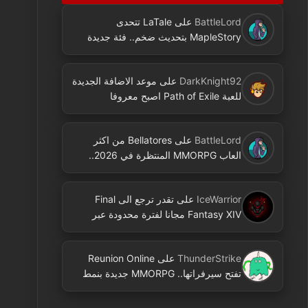
BattleLord
على
LaTale تتحدى
MapleStory بتحديث ضخم.. فئة جديدة
ومحتوى كثير
DarkKnight92
على
موعد الاضافة الجديدة
للعبة Path of Exile اصبح معروفا
BattleLord
على
Bellatores من اكثر
العاب MMORPG المنتظرة في 2026..
ومعلومات جديدة عن الاختبارات وخطط
النشر
IceWarrior
على
تقدر ترجع الى Final
Fantasy XIV مجانا لفترة محدودة عبر
Free Login Campaign
ThunderStrike
على
Reunion Online
تفتح سيرفراتها.. MMORPG جديدة بنمط
2D