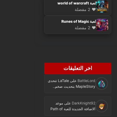
لعبة world of warcraft
❤️ 2 مفضلة
لعبة Runes of Magic
❤️ 2 مفضلة
اخر التعليقات
BattleLord
على
LaTale تتحدى
MapleStory بتحديث ضخم..
فئة جديدة ومحتوى كثير
DarkKnight92
على
موعد
الاضافة الجديدة للعبة Path of
Exile اصبح معروفا