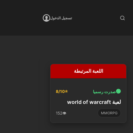
تسجيل الدخول
اللعبة المرتبطة
🟢
⭐
صدرت رسميا
8/10
لعبة world of warcraft
152
👁️
MMORPG