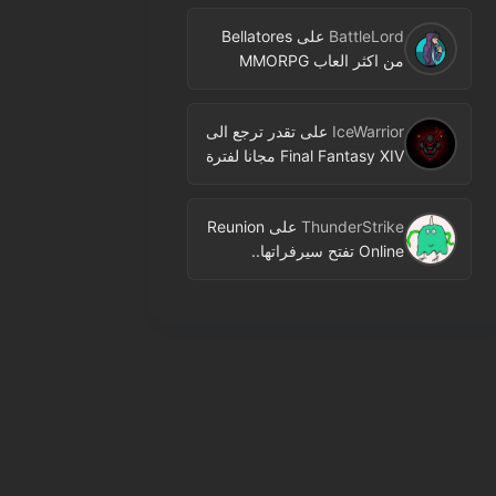
BattleLord
على
Bellatores
من اكثر العاب MMORPG
المنتظرة في 2026.. ومعلومات
جديدة عن الاختبارات وخطط
IceWarrior
على
تقدر ترجع الى
النشر
Final Fantasy XIV مجانا لفترة
محدودة عبر Free Login
Campaign
ThunderStrike
على
Reunion
Online تفتح سيرفراتها..
MMORPG جديدة بنمط 2D