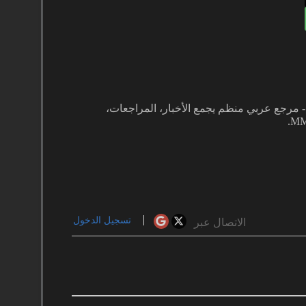
غفي بألعاب MMO دفعني لتأسيس MMOARAB - مرجع عربي منظم يجمع الأخبار، المراجعات،
تسجيل الدخول
الاتصال عبر