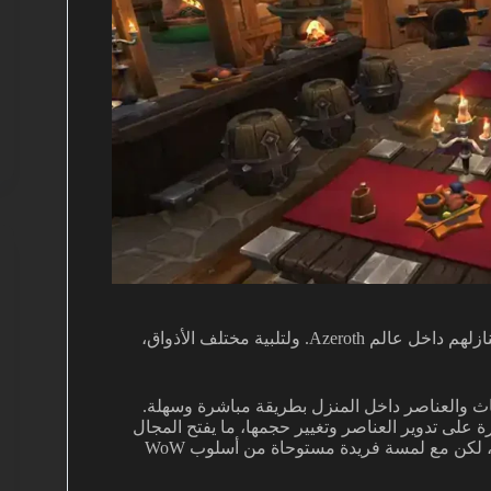
نظام السكن الجديد يمنح اللاعبين حرية كاملة في تصميم وبناء منازلهم داخل عالم Azeroth. ولتلبية مختلف الأذواق،
ث والعناصر داخل المنزل بطريقة مباشرة وسهلة.
درة على تدوير العناصر وتغيير حجمها، ما يفتح المجال
أمام إبداعات واسعة تشبه أدوات البناء في الألعاب الأخرى، لكن مع لمسة فريدة مستوحاة من أسلوب WoW