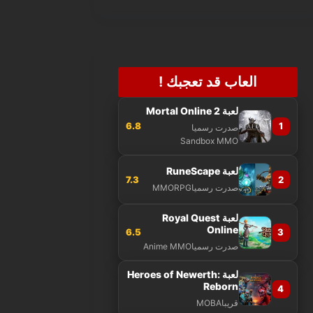
العاب قد تعجبك !
لعبة Mortal Online 2
6.8
1
صدرت رسميا
Sandbox MMO
لعبة RuneScape
7.3
2
صدرت رسميا
MMORPG
لعبة Royal Quest
Online
6.5
3
صدرت رسميا
Anime MMO
لعبة Heroes of Newerth:
Reborn
4
قريبا
MOBA