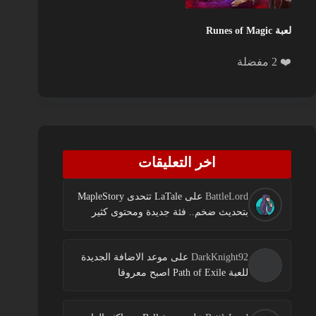
لعبة Runes of Magic
❤️ 2 مفضلة
اخر التعليقات
BattleLord
على
LaTale تتحدى MapleStory
بتحديث ضخم.. فئة جديدة ومحتوى كثير
DarkKnight92
على
موعد الاضافة الجديدة
للعبة Path of Exile اصبح معروفا