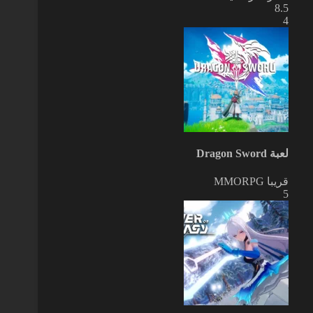
8.5
4
لعبة Dragon Sword
قريبا
MMORPG
5