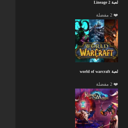
لعبة Lineage 2
❤️ 2 مفضلة
لعبة world of warcraft
❤️ 2 مفضلة