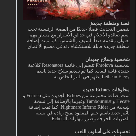
قصة ومنطقة جديدة
يتضمن التحديث فصلًا جديدًا من القصة الرئيسية تحت
اسم صائدو الأحلام في حدائق الأسرار مع مسار مهم
بعنوان مقدمة صدأ السيف والشمس. كما تمت إضافة
منطقة جديدة قابلة للاستكشاف تدعى مصنع الأعماق.
شخصية وسلاح جديدان
شخصية Phrolova تنضم إلى قائمة Resonators كلاعبة
جديدة قابلة للعب. كما تم تقديم سلاح جديد باسم
Lethean Elegy يظهر في البنر الخاص به.
مخلوقات Echoes جديدة
تمت إضافة مجموعة من Echoes الجديدة مثل Fenrico و
Hecate و Tambourinist وغيرها بالإضافة إلى نسخة
شبحية من Nightmare Inferno Rider. كما تمت إضافة
تأثير جديد باسم حلم المفقود يمنح زيادة في نسبة
الضربات الحرجة وضرر مهارات الـ Echo.
تحسينات على أسلوب اللعب