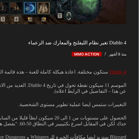
Diablo 4 تغير نظام الليفلنج والمعارك ضد الزعماء
منذ 9 أشهر
MMO ACTION
Diablo 4
ستكون مختلفة. اعادة هيكلة كاملة للعبة – هذه قائمة ال
الموسم 11 سيكون نقطة تحو
عن هذا – التفاصيل في الرابط اعلاه).
التغييرات ستمس ايضا عملية تطوير مستوى الشخصية.
الحصول على مستويات من 1 الى 20 سيكون 
جدا)، لكن في المقابل اسرع بكثيييير في النطاق 50-60. “بفضل هذا، التقدم يفترض يكون اكثر سلاسة واكثر اشباعا”.
Blizzard ستزيد ايضا مكافآت الخبرة للـ Whispers و Nightmare Dungeons و Seasonal Journeys.