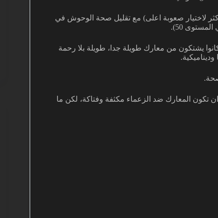
كثر لاختيار صعوبة اعلى) مع تقليل صحة الوحوش في
كانوا يشتكون من معارك طويلة جدا، طويلة بلا رحمة
لق اعداء اقل تحملا، لكن اكثر خطورة. Blizzard تريد ان تكون المعارك ضد الزعماء مكثفة وفتاكة، لكن ما