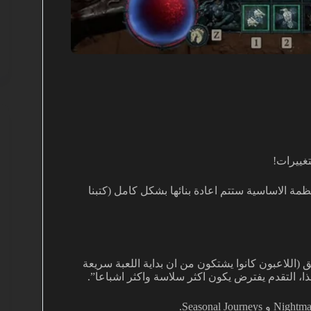
تغييرات!
ل في تاريخ Diablo 4. العديد من الانظمة الاساسية ستتم اعادة بنائها بشكل كامل (كتبنا
ابطأ قليلا من السابق (اللاعبون كانوا يشتكون من ان بداية اللعبة سريعة