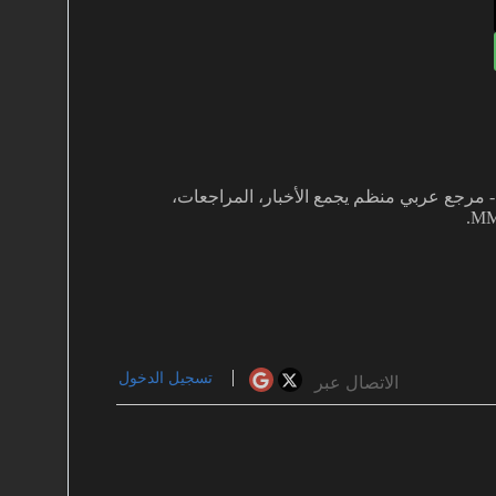
غفي بألعاب MMO دفعني لتأسيس MMOARAB - مرجع عربي منظم يجمع الأخبار، المراجعات،
تسجيل الدخول
الاتصال عبر