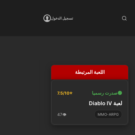
تسجيل الدخول
اللعبة المرتبطة
🟢
صدرت رسميا
⭐
7.5/10
لعبة Diablo IV
47
👁️
MMO-ARPG