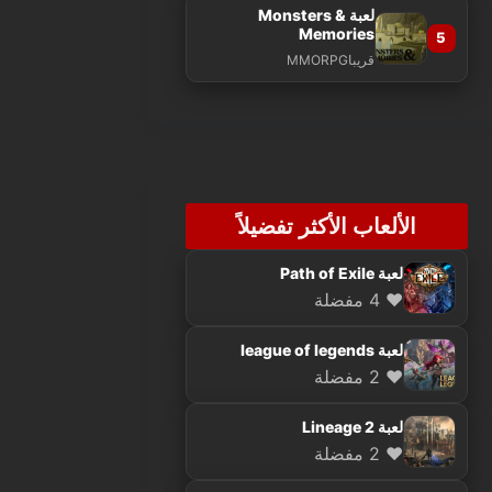
لعبة Monsters &
Memories
5
قريبا
MMORPG
الألعاب الأكثر تفضيلاً
لعبة Path of Exile
❤️ 4 مفضلة
لعبة league of legends
❤️ 2 مفضلة
لعبة Lineage 2
❤️ 2 مفضلة