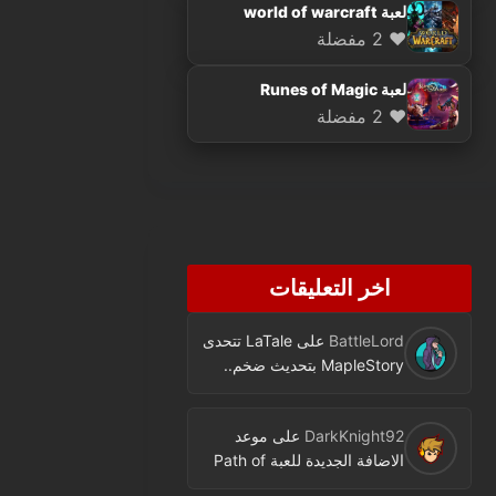
لعبة world of warcraft
❤️ 2 مفضلة
لعبة Runes of Magic
❤️ 2 مفضلة
اخر التعليقات
BattleLord
على
LaTale تتحدى
MapleStory بتحديث ضخم..
فئة جديدة ومحتوى كثير
DarkKnight92
على
موعد
الاضافة الجديدة للعبة Path of
Exile اصبح معروفا