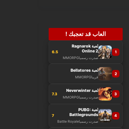
العاب قد تعجبك !
لعبة Ragnarok
Online 2
6.5
1
صدرت رسميا
MMORPG
لعبة Bellatores
2
قريبا
MMORPG
لعبة Neverwinter
7.3
3
صدرت رسميا
MMORPG
لعبة PUBG:
Battlegrounds
7
4
صدرت رسميا
Battle Royale