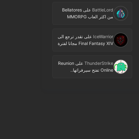
BattleLord
على
Bellatores
من اكثر العاب MMORPG
المنتظرة في 2026.. ومعلومات
جديدة عن الاختبارات وخطط
IceWarrior
على
تقدر ترجع الى
النشر
Final Fantasy XIV مجانا لفترة
محدودة عبر Free Login
Campaign
ThunderStrike
على
Reunion
Online تفتح سيرفراتها..
MMORPG جديدة بنمط 2D