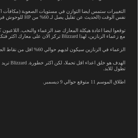
التغييرات ستمس ايضا التوازن في مستويات الصعوبة (مكافآت ا
نفس الوقت (الحديث عن تقليل يصل لـ 60% من HP للوحوش في المستوى 50).
توقعوا ايضا اعادة هيكلة المعارك ضد الزعماء والنخب. اللاعبون 
مع زعماء الزنازين، لهذا Blizzard تركز الان على معارك اكثر فتكا وديناميكية.
الزعماء في الزنازين سيكون لديهم حوالي 60% اقل من نقاط الصحة.
الهدف هو خ
تطول للابد.
اطلاق الموسم 11 متوقع حوالي 9 ديسمبر.