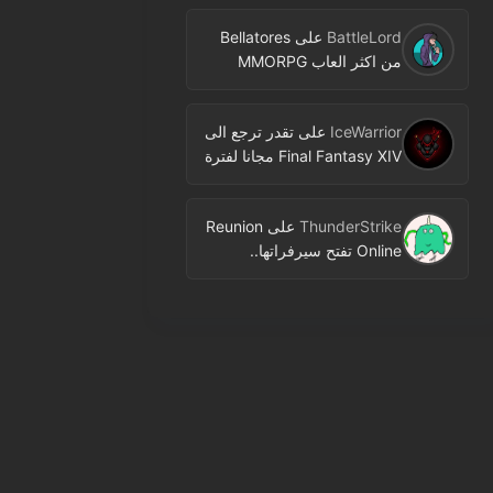
BattleLord
على
Bellatores
من اكثر العاب MMORPG
المنتظرة في 2026.. ومعلومات
جديدة عن الاختبارات وخطط
IceWarrior
على
تقدر ترجع الى
النشر
Final Fantasy XIV مجانا لفترة
محدودة عبر Free Login
Campaign
ThunderStrike
على
Reunion
Online تفتح سيرفراتها..
MMORPG جديدة بنمط 2D