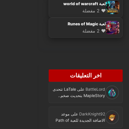
لعبة world of warcraft
❤️ 2 مفضلة
لعبة Runes of Magic
❤️ 2 مفضلة
اخر التعليقات
BattleLord
على
LaTale تتحدى
MapleStory بتحديث ضخم..
فئة جديدة ومحتوى كثير
DarkKnight92
على
موعد
الاضافة الجديدة للعبة Path of
Exile اصبح معروفا