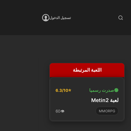
تسجيل الدخول
اللعبة المرتبطة
🟢
صدرت رسميا
⭐
6.3/10
لعبة Metin2
60
👁️
MMORPG