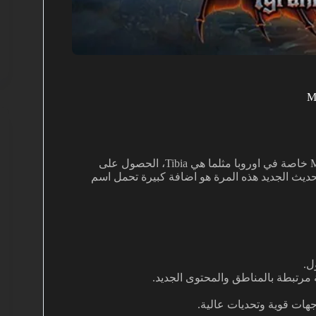
، الذي يمتلك مكانة اسطورية بين لاعبي MMORPG خاصة في اوروبا مثلما هي Tibia، الحصول على
لتحديث الجديد هذه المرة هو اضافة كبيرة تحمل اسم
 مرتبطة بالمناطق والمحتوى الجديد.