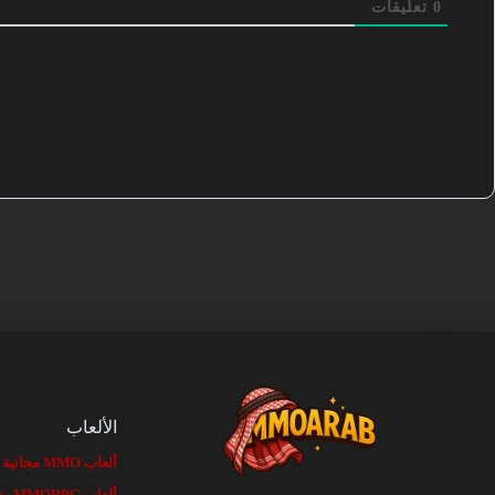
0
تعليقات
الألعاب
ألعاب MMO مجانية
ألعاب MMORPG متصفح