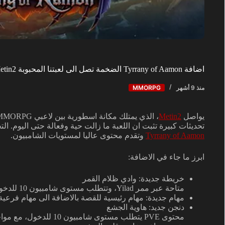
اضافة Tyrrany of Aamon الضخمة تصل الى لعبتنا المحبوبة Metin2
منذ 9 أشهر
MMORPG
يواصل
Metin2
تحديثات كبيرة تثبت ان اللعبة ما زالت حية وفعالة حتى اليوم. ا
Tyrrany of Aamon
وتقدم محتوى عاليا لمستويات الشامبيون.
ابرز ما جاء في الاضافة:
خريطة جديدة: وادي ظلام القمر
متاحة عبر ممر Yilad، وتتطلب مستوى شامبيون 10 للدخول.
مهام جديدة: مهام رئيسية للقصة بالاضافة الى مهام فرعية
دنجن جديد: هاوية الجشع
محتوى PVE يتطلب مستوى شامبيون 10 للدخول، مع مواجهات قوية وتحديات عالية.