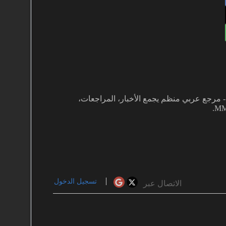
غفي بألعاب MMO دفعني لتأسيس MMOARAB - مرجع عربي منظم يجمع الأخبار، المراجعات،
تسجيل الدخول
الاتصال عبر