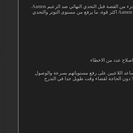
القصة قبل التحدي النهائي ضد الزعيم Aamon.
كل وفاة لاحد اعضاء الفريق تقوي لعنة ظلام القمر وتجعل Aamon اكثر قوة، ما يرفع من مستوى التوتر والتحدي
صلاح عدد من الاخطاء
افتتح قبل اسابيع قليلة سيرفرات Boost خاصة تساعد اللاعبين على رفع مستوياتهم بسرعة والوصول
الى المرحلة العالية للاستفادة من محتوى مثل Tyrrany of Aamon دون الحاجة لقضاء وقت طويل جدا في التدرج